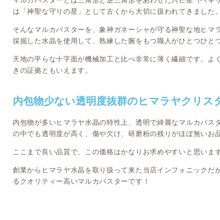
マルカバスターとは三角形と逆三角形をあわせた六芒星（ヘキ
は「神聖な守りの星」として古くから大切に扱われてきました
そんなマルカバスターを、象神ガネーシャが守る神聖な地ヒマラヤ
採掘した水晶を使用して、熟練した腕をもつ職人がひとつひと
天地の平らな十字面が機械加工と比べ非常に薄く繊細です。よ
きの証拠ともいえます。
内包物少ない透明度抜群のヒマラヤクリス
内包物が多いヒマラヤ水晶の特性上、透明で綺麗なマルカバス
の中でも透明度が高く、傷や欠け、研磨粉の残りがほぼ無いお
ここまで良い品質で、この価格はかなりお求めやすいと思いま
創業からヒマラヤ水晶を取り扱って来た当店インフォニックだ
るクオリティー高いマルカバスターです！