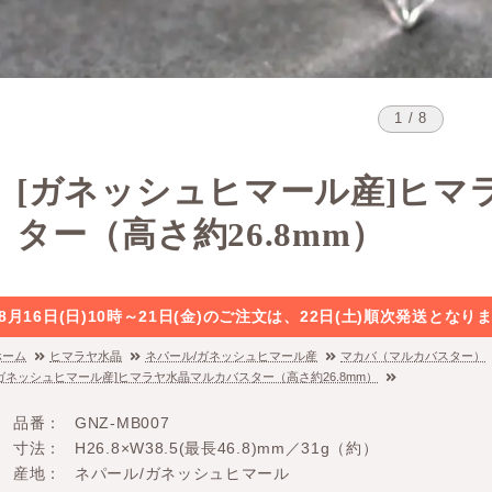
1 / 8
[ガネッシュヒマール産]ヒマ
ター（高さ約26.8mm）
8月16日(日)10時～21日(金)のご注文は、22日(土)順次発送と
ホーム
ヒマラヤ水晶
ネパール/ガネッシュヒマール産
マカバ（マルカバスター）
[ガネッシュヒマール産]ヒマラヤ水晶マルカバスター（高さ約26.8mm）
品番
GNZ-MB007
寸法
H26.8×W38.5(最長46.8)mm／31g（約）
産地
ネパール/ガネッシュヒマール