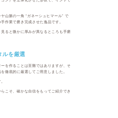
サゴン）を立体化させた形状で、インドで
。
山脈の一角 “ガネーシュヒマール” で
つ手作業で磨き完成させた逸品です。
く見ると微かに厚みが異なるところも手磨
タルを厳選
ターを作ることは至難ではありますが、そ
品を徹底的に厳選してご用意しました。
す。
からこそ、確かな自信をもってご紹介でき