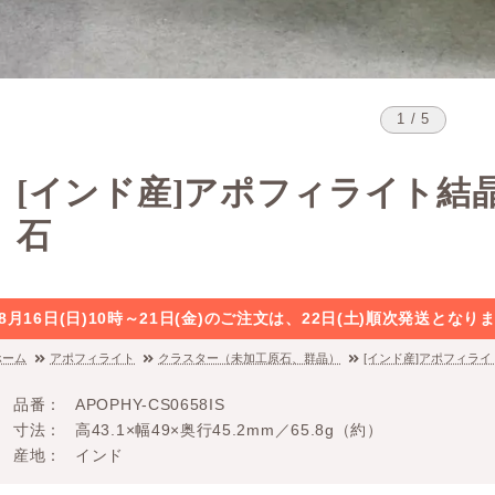
1 / 5
[インド産]アポフィライト結晶
石
8月16日(日)10時～21日(金)のご注文は、22日(土)順次発送と
ホーム
アポフィライト
クラスター（未加工原石、群晶）
[インド産]アポフィライ
品番
APOPHY-CS0658IS
寸法
高43.1×幅49×奥行45.2mm／65.8g（約）
産地
インド