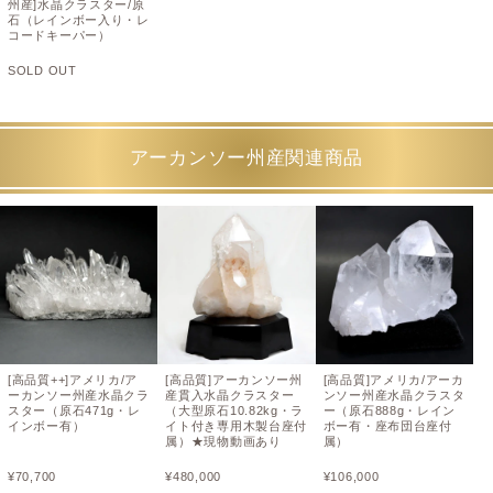
州産]水晶クラスター/原
石（レインボー入り・レ
コードキーパー）
SOLD OUT
アーカンソー州産関連商品
[高品質++]アメリカ/ア
[高品質]アーカンソー州
[高品質]アメリカ/アーカ
ーカンソー州産水晶クラ
産貫入水晶クラスター
ンソー州産水晶クラスタ
スター（原石471g・レ
（大型原石10.82kg・ラ
ー（原石888g・レイン
インボー有）
イト付き専用木製台座付
ボー有・座布団台座付
属）★現物動画あり
属）
¥
70,700
¥
480,000
¥
106,000