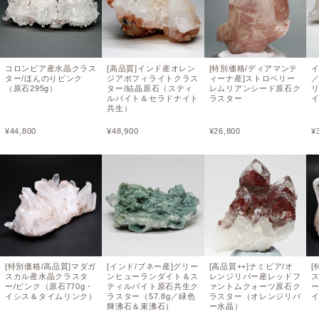
コロンビア産水晶クラス
[高品質]インド産オレン
[特別価格/ディアマンテ
ター/ほんのりピンク
ジアポフィライトクラス
ィーナ産]ストロベリー
（原石295g）
ター/結晶原石（スティ
レムリアンシード原石ク
ルバイト＆セラドナイト
ラスター
イ
共生）
¥
44,800
¥
48,900
¥
26,800
¥
[特別価格/高品質]マダガ
[インド/プネー産]グリー
[高品質++]ナミビア/オ
[
スカル産水晶クラスタ
ンヒューランダイト＆ス
レンジリバー産レッドフ
ー/ピンク（原石770g・
ティルバイト原石共生ク
ァントムクォーツ原石ク
ー
イシス＆タイムリンク）
ラスター（57.8g／緑色
ラスター（オレンジリバ
輝沸石＆束沸石）
ー水晶）