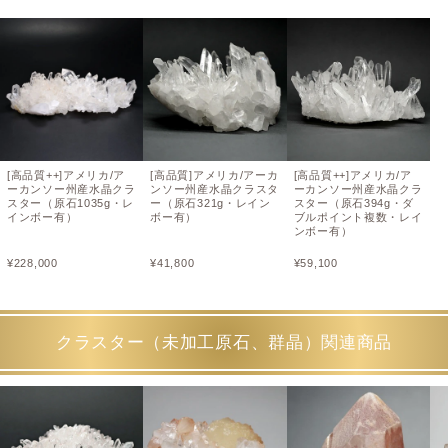
[高品質++]アメリカ/ア
[高品質]アメリカ/アーカ
[高品質++]アメリカ/ア
ーカンソー州産水晶クラ
ンソー州産水晶クラスタ
ーカンソー州産水晶クラ
スター（原石1035g・レ
ー（原石321g・レイン
スター（原石394g・ダ
インボー有）
ボー有）
ブルポイント複数・レイ
ンボー有）
¥
228,000
¥
41,800
¥
59,100
クラスター（未加工原石、群晶）関連商品