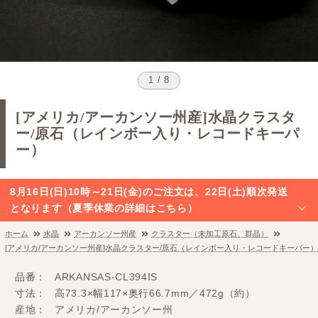
1 / 8
[アメリカ/アーカンソー州産]水晶クラスタ
ー/原石（レインボー入り・レコードキーパ
ー）
8月16日(日)10時～21日(金)のご注文は、22日(土)順次発送
となります（夏季休業の詳細はこちら）
ホーム
水晶
アーカンソー州産
クラスター（未加工原石、群晶）
[アメリカ/アーカンソー州産]水晶クラスター/原石（レインボー入り・レコードキーパー）
品番
ARKANSAS-CL394IS
寸法
高73.3×幅117×奥行66.7mm／472g（約）
産地
アメリカ/アーカンソー州