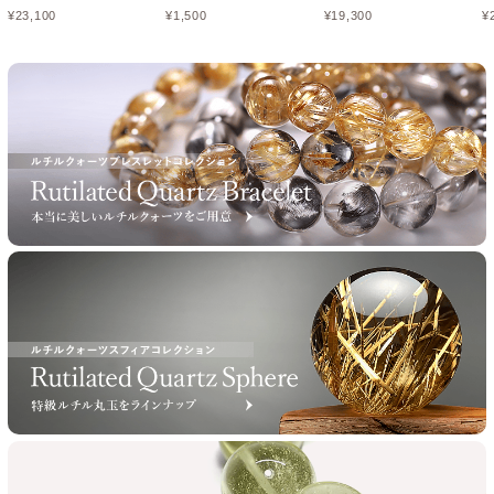
¥
23,100
¥
1,500
¥
19,300
¥