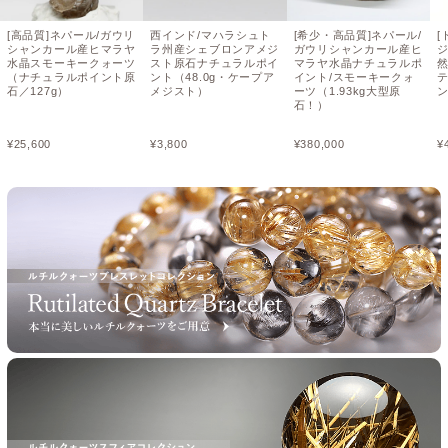
[高品質]ネパール/ガウリ
西インド/マハラシュト
[希少・高品質]ネパール/
[
シャンカール産ヒマラヤ
ラ州産シェブロンアメジ
ガウリシャンカール産ヒ
水晶スモーキークォーツ
スト原石ナチュラルポイ
マラヤ水晶ナチュラルポ
然
（ナチュラルポイント原
ント（48.0g・ケープア
イント/スモーキークォ
石／127g）
メジスト）
ーツ（1.93kg大型原
石！）
¥
25,600
¥
3,800
¥
380,000
¥