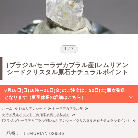
1 / 7
[ブラジル/セーラデカブラル産]レムリアン
シードクリスタル原石ナチュラルポイント
8月16日(日)10時～21日(金)のご注文は、22日(土)順次発送
となります（夏季休業の詳細はこちら）
ホーム
レムリアンシード
セーラデカブラル産
ナチュラルポイント（未加工原石、単結晶）
[ブラジル/セーラデカブラル産]レムリアンシードクリスタル原石ナチュラルポイント
品番
LEMURIAN-0295IS