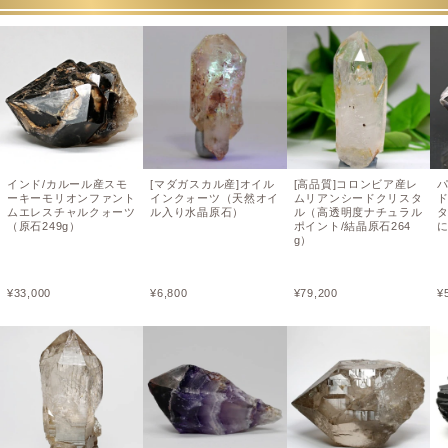
インド/カルール産スモ
[マダガスカル産]オイル
[高品質]コロンビア産レ
ーキーモリオンファント
インクォーツ（天然オイ
ムリアンシードクリスタ
ムエレスチャルクォーツ
ル入り水晶原石）
ル（高透明度ナチュラル
（原石249g）
ポイント/結晶原石264
g）
¥
33,000
¥
6,800
¥
79,200
¥