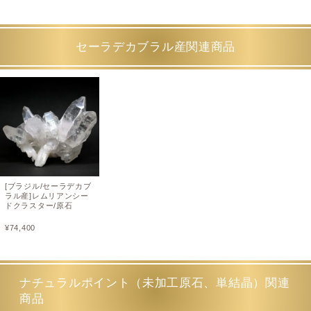
セーラデカブラル産関連商品
[ブラジル/セーラデカブ
ラル産]レムリアンシー
ドクラスター/原石
¥
74,400
ナチュラルポイント（未加工原石、単結晶）関連
商品