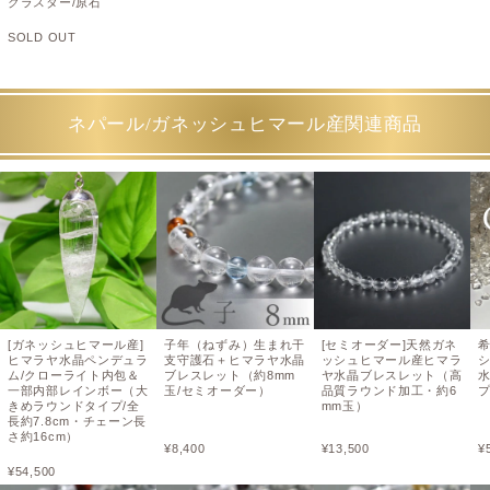
クラスター/原石
SOLD OUT
ネパール/ガネッシュヒマール産関連商品
[ガネッシュヒマール産]
子年（ねずみ）生まれ干
[セミオーダー]天然ガネ
ヒマラヤ水晶ペンデュラ
支守護石＋ヒマラヤ水晶
ッシュヒマール産ヒマラ
ム/クローライト内包＆
ブレスレット（約8mm
ヤ水晶ブレスレット（高
一部内部レインボー（大
玉/セミオーダー）
品質ラウンド加工・約6
プ
きめラウンドタイプ/全
mm玉）
長約7.8cm・チェーン長
さ約16cm）
¥
8,400
¥
13,500
¥
¥
54,500