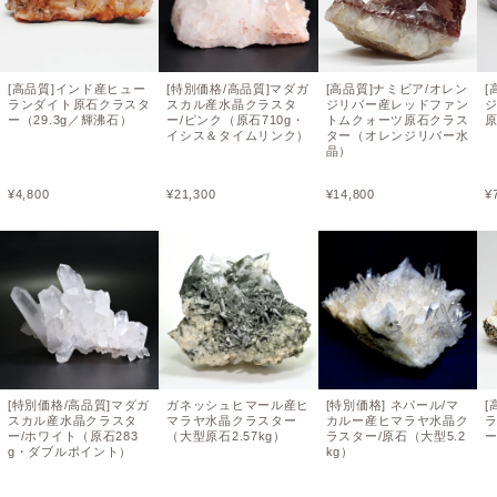
[高品質]インド産ヒュー
[特別価格/高品質]マダガ
[高品質]ナミビア/オレン
[
ランダイト原石クラスタ
スカル産水晶クラスタ
ジリバー産レッドファン
ー（29.3g／輝沸石）
ー/ピンク（原石710g・
トムクォーツ原石クラス
原
イシス＆タイムリンク）
ター（オレンジリバー水
晶）
¥
4,800
¥
21,300
¥
14,800
¥
[特別価格/高品質]マダガ
ガネッシュヒマール産ヒ
[特別価格] ネパール/マ
[
スカル産水晶クラスタ
マラヤ水晶クラスター
カルー産ヒマラヤ水晶ク
ー/ホワイト（原石283
（大型原石2.57kg）
ラスター/原石（大型5.2
ー
g・ダブルポイント）
kg）