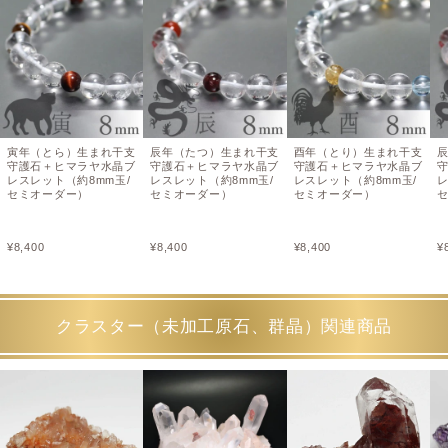
寅年（とら）生まれ干支
辰年（たつ）生まれ干支
酉年（とり）生まれ干支
守護石＋ヒマラヤ水晶ブ
守護石＋ヒマラヤ水晶ブ
守護石＋ヒマラヤ水晶ブ
レスレット（約8mm玉/
レスレット（約8mm玉/
レスレット（約8mm玉/
レ
セミオーダー）
セミオーダー）
セミオーダー）
¥
8,400
¥
8,400
¥
8,400
¥
クラスター（未加工原石、群晶）関連商品