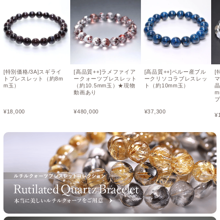
[特別価格/3A]スギライ
[高品質++]ラメファイア
[高品質++]ペルー産ブル
[
トブレスレット（約8m
ークォーツブレスレット
ークリソコラブレスレッ
m玉）
（約10.5mm玉）★現物
ト（約10mm玉）
晶
動画あり
¥
18,000
¥
480,000
¥
37,300
¥