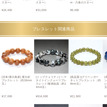
スター）
スター）
m・六条のスター）
¥
24,400
¥
31,000
¥
9,400
ブレスレット関連商品
[日本/屋久島産] 屋久杉
[トップクォリティ] ヘマ
[高品質+]グリーンガー
[
ブレスレット（約16mm
タイトインクォーツブレ
ネットブレスレット（約
玉）
スレット/板状結晶（約1
8mm玉）
レ
4mm玉）
¥
17,000
¥
614,000
¥
21,500
¥