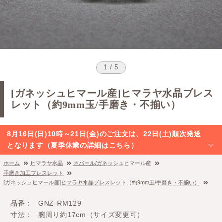
1 / 5
[ガネッシュヒマール産]ヒマラヤ水晶ブレス
レット（約9mm玉/手磨き・不揃い）
8月16日(日)10時～21日(金)のご注文は、22日(土)順次発送
となります（夏季休業の詳細はこちら）
ホーム
ヒマラヤ水晶
ネパール/ガネッシュヒマール産
手磨き加工ブレスレット
[ガネッシュヒマール産]ヒマラヤ水晶ブレスレット（約9mm玉/手磨き・不揃い）
品番
GNZ-RM129
寸法
腕周り約17cm（サイズ変更可）