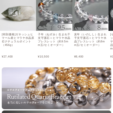
[特別価格]ガネッシュヒ
子年（ねずみ）生まれ干
亥年（いのしし）生まれ
[
マール産ヒマラヤ水晶原
支守護石＋ヒマラヤ水晶
干支守護石＋ヒマラヤ水
石ナチュラルポイント
ブレスレット（約9.5m
晶ブレスレット（約8m
（456g）
m玉/セミオーダー）
m玉/セミオーダー）
m
¥
27,400
¥
10,500
¥
8,400
¥