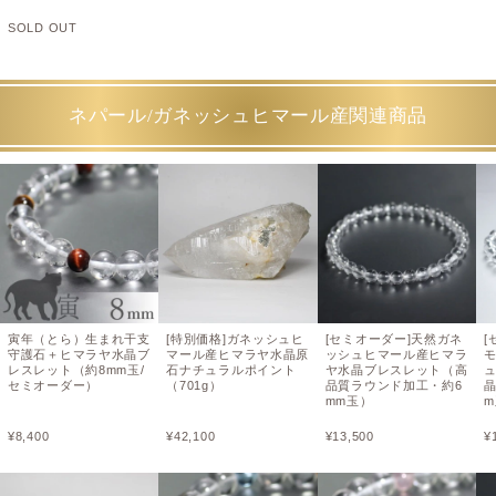
SOLD OUT
ネパール/ガネッシュヒマール産関連商品
寅年（とら）生まれ干支
[特別価格]ガネッシュヒ
[セミオーダー]天然ガネ
[
守護石＋ヒマラヤ水晶ブ
マール産ヒマラヤ水晶原
ッシュヒマール産ヒマラ
レスレット（約8mm玉/
石ナチュラルポイント
ヤ水晶ブレスレット（高
セミオーダー）
（701g）
品質ラウンド加工・約6
mm玉）
¥
8,400
¥
42,100
¥
13,500
¥