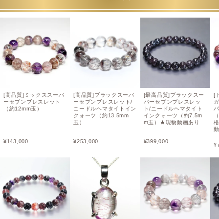
[高品質]ミックススーパ
[高品質]ブラックスーパ
[最高品質]ブラックスー
[
ーセブンブレスレット
ーセブンブレスレット/
パーセブンブレスレッ
（約12mm玉）
ニードルヘマタイトイン
ト/ニードルヘマタイト
クォーツ（約13.5mm
インクォーツ（約7.5m
（
玉）
m玉）★現物動画あり
格
¥
143,000
¥
253,000
¥
399,000
¥