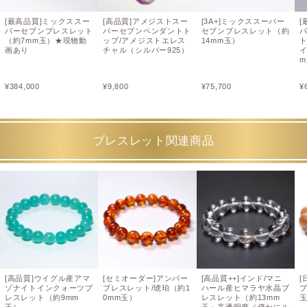
[最高品質]ミックススー
[高品質]アメジストスー
[3A+]ミックススーパー
[
パーセブンブレスレット
パーセブンペンダントト
セブンブレスレット（約
（約7mm玉）★現物動
ップ/アメジストエレス
14mm玉）
画あり
チャル（シルバー925）
イ
¥
384,000
¥
9,800
¥
75,700
¥
ブレスレット関連商品
[高品質]ウイグル産アマ
[セミオーダー]アンバー
[高品質++]インド/マニ
[
ゾナイトインクォーツブ
ブレスレット/琥珀（約1
ハール産ヒマラヤ水晶ブ
ブ
レスレット（約9mm
0mm玉）
レスレット（約13mm