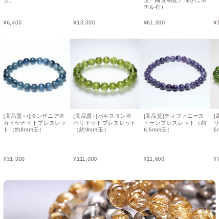
玉）
玉・高透明度／僅かにル
チル有）
¥
6,400
¥
13,300
¥
61,000
¥
[高品質++]タンザニア産
[高品質+]パキスタン産
[高品質]ティファニース
[
カイヤナイトブレスレッ
ペリドットブレスレット
トーンブレスレット（約
リ
ト（約8mm玉）
（約9mm玉）
6.5mm玉）
5
¥
31,900
¥
111,000
¥
11,600
¥