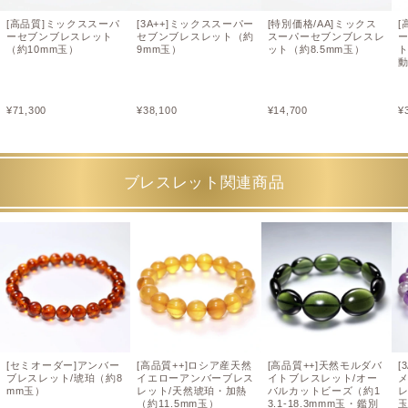
[高品質]ミックススーパ
[3A++]ミックススーパー
[特別価格/AA]ミックス
[
ーセブンブレスレット
セブンブレスレット（約
スーパーセブンブレスレ
（約10mm玉）
9mm玉）
ット（約8.5mm玉）
ト
¥
71,300
¥
38,100
¥
14,700
¥
ブレスレット関連商品
[セミオーダー]アンバー
[高品質++]ロシア産天然
[高品質++]天然モルダバ
[
ブレスレット/琥珀（約8
イエローアンバーブレス
イトブレスレット/オー
mm玉）
レット/天然琥珀・加熱
バルカットビーズ（約1
レ
（約11.5mm玉）
3.1-18.3mmm玉・鑑別