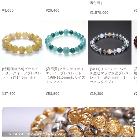
書付属）
¥
9,000
¥
29,400
¥
¥
1,570,000
[特別価格/3A]ゴールド
[高品質]グランディディ
[3A++]インド/マニハー
[
ルチルクォーツブレスレ
エライトブレスレット
ル産ヒマラヤ水晶ブレス
ット（約14.5mm玉）
（約8-11.5mm玉/サイズ
レット（約8mm玉・ミ
ミックス）
ックスタイプ）
（
¥
37,600
¥
53,800
¥
19,300
¥