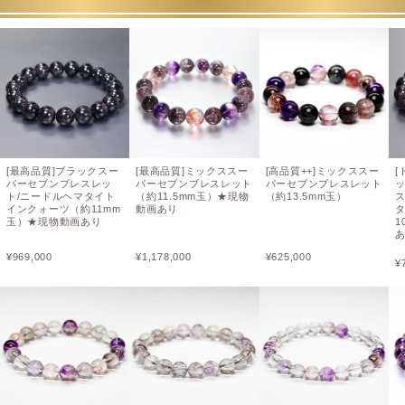
[最高品質]ブラックスー
[最高品質]ミックススー
[高品質++]ミックススー
[
パーセブンブレスレッ
パーセブンブレスレット
パーセブンブレスレット
ト/ニードルヘマタイト
（約11.5mm玉）★現物
（約13.5mm玉）
インクォーツ（約11mm
動画あり
玉）★現物動画あり
1
¥
969,000
¥
1,178,000
¥
625,000
¥