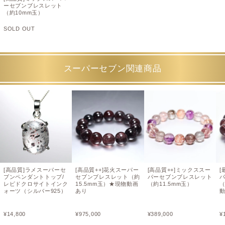
ーセブンブレスレット
（約10mm玉）
SOLD OUT
スーパーセブン関連商品
[高品質]ラメスーパーセ
[高品質++]花火スーパー
[高品質++]ミックススー
[
ブンペンダントトップ/
セブンブレスレット（約
パーセブンブレスレット
レピドクロサイトインク
15.5mm玉）★現物動画
（約11.5mm玉）
（
ォーツ（シルバー925）
あり
¥
14,800
¥
975,000
¥
389,000
¥