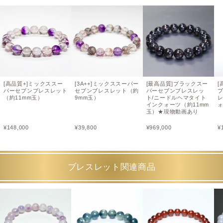
[高品質+]ミックススー
[3A++]ミックススーパー
[最高品質]ブラックスー
[
パーセブンブレスレット
セブンブレスレット（約
パーセブンブレスレッ
（約11mm玉）
9mm玉）
ト/ニードルヘマタイト
インクォーツ（約11mm
ォ
玉）★現物動画あり
¥
148,000
¥
39,800
¥
969,000
¥
ブレスレット関連商品