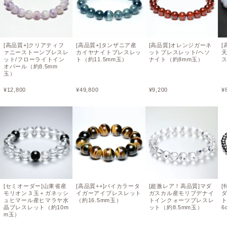
[高品質+]クリアティフ
[高品質+]タンザニア産
[高品質]オレンジガーネ
[
ァニーストーンブレスレ
カイヤナイトブレスレッ
ットブレスレット/ヘソ
ット/フローライトイン
ト（約11.5mm玉）
ナイト（約8mm玉）
ス
オパール（約8.5mm
玉）
¥
12,800
¥
49,800
¥
9,200
¥
[セミオーダー]山東省産
[高品質++]バイカラータ
[超激レア！高品質]マダ
[
モリオン３玉＋ガネッシ
イガーアイブレスレット
ガスカル産モリブデナイ
ュヒマール産ヒマラヤ水
（約16.5mm玉）
トインクォーツブレスレ
ト
晶ブレスレット（約10m
ット（約8.5mm玉）
6
m玉）