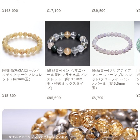
¥
148,000
¥
17,100
¥
89,500
¥
[特別価格/3A]ゴールド
[高品質+]インド/マニハ
[高品質++]クリアティフ
[
ルチルクォーツブレスレ
ール産ヒマラヤ水晶ブレ
ァニーストーンブレスレ
ット（約9mm玉）
スレット（約13.5mm
ット/フローライトイン
玉・特選ミックスタイ
オパール（約6.5mm
ッ
プ）
玉）
¥
18,600
¥
¥
95,600
¥
8,700