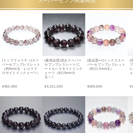
スーパーセブン関連商品
[トップクォリティ]スー
[最高品質]花火スーパー
[高品質++]ミックススー
[
パーセブンブレスレット
セブンブレスレット/ニ
パーセブンブレスレット
（約9mm玉・レピドク
ードルヘマタイトインク
（約11.5mm玉）
ロサイトインクォーツ）
ォーツ（約15mm大
ォ
玉！）
¥
350,000
¥
3,321,500
¥
389,000
¥