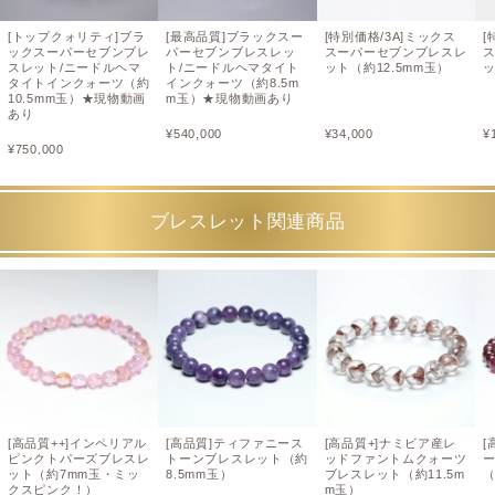
[トップクォリティ]ブラ
[最高品質]ブラックスー
[特別価格/3A]ミックス
[
ックスーパーセブンブレ
パーセブンブレスレッ
スーパーセブンブレスレ
スレット/ニードルヘマ
ト/ニードルヘマタイト
ット（約12.5mm玉）
ッ
タイトインクォーツ（約
インクォーツ（約8.5m
10.5mm玉）★現物動画
m玉）★現物動画あり
あり
¥
540,000
¥
34,000
¥
¥
750,000
ブレスレット関連商品
[高品質++]インペリアル
[高品質]ティファニース
[高品質+]ナミビア産レ
[
ピンクトパーズブレスレ
トーンブレスレット（約
ッドファントムクォーツ
ット（約7mm玉・ミッ
8.5mm玉）
ブレスレット（約11.5m
（
クスピンク！）
m玉）