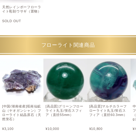
天然レインボーフローラ
イト彫刻ウサギ（置物）
SOLD OUT
フローライト関連商品
[中国/湖南省産]瑶崗仙鉱
[高品質]グリーンフロー
[高品質]マルチカラーフ
山（ヤオガンシャン）フ
ライト丸玉/蛍石スフィ
ローライト丸玉/蛍石ス
ローライト結晶原石（天
ア（直径55mm）
フィア（直径60.3mm）
（
然蛍石）
g
¥
3,100
¥
10,000
¥
10,800
¥