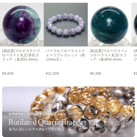
[高品質]マルチカラーフ
パープルフローライトク
[高品質]ブルーグリーン
[
ローライト丸玉/蛍石ス
ォーツブレスレット（約
フローライト丸玉/スフ
フィア（直径51.0mm）
13mm玉）
ィア（直径56.0mm）
フ
¥
6,600
¥
11,000
¥
9,300
¥