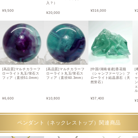
入？）
¥
9,500
¥
316,000
¥
¥
20,000
[高品質]マルチカラーフ
[高品質]マルチカラーフ
[中国/湖南省産]香花嶺
ローライト丸玉/蛍石ス
ローライト丸玉/蛍石ス
（シャンファーリン）フ
フィア（直径51.0mm）
フィア（直径60.3mm）
ローライト結晶原石（天
然蛍石）
ル
¥
6,600
¥
10,800
¥
37,400
¥
ペンダント（ネックレストップ）関連商品