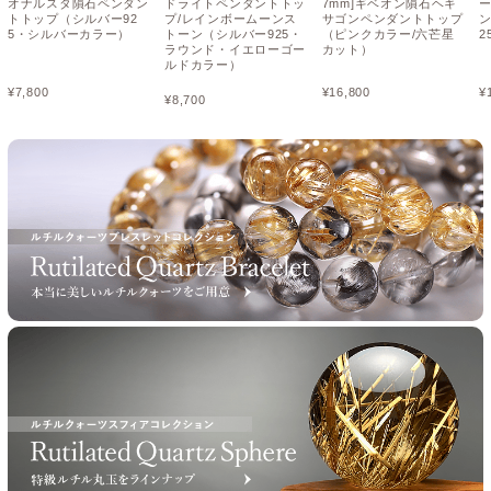
オナルスタ隕石ペンダン
ドライトペンダントトッ
7mm]ギベオン隕石ヘキ
トトップ（シルバー92
プ/レインボームーンス
サゴンペンダントトップ
5・シルバーカラー）
トーン（シルバー925・
（ピンクカラー/六芒星
2
ラウンド・イエローゴー
カット）
ルドカラー）
¥
7,800
¥
16,800
¥
¥
8,700