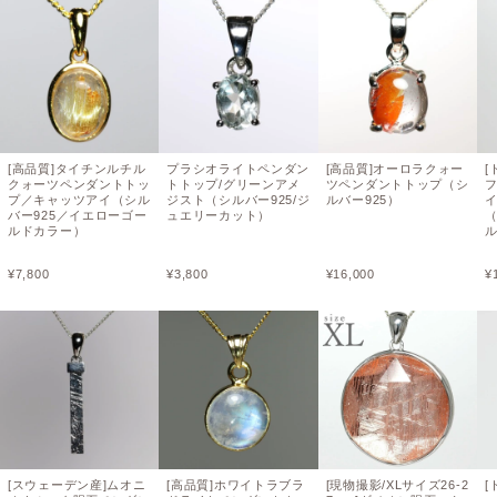
[高品質]タイチンルチル
プラシオライトペンダン
[高品質]オーロラクォー
[
クォーツペンダントトッ
トトップ/グリーンアメ
ツペンダントトップ（シ
プ／キャッツアイ（シル
ジスト（シルバー925/ジ
ルバー925）
バー925／イエローゴー
ュエリーカット）
（
ルドカラー）
¥
7,800
¥
3,800
¥
16,000
¥
[スウェーデン産]ムオニ
[高品質]ホワイトラブラ
[現物撮影/XLサイズ26-2
[