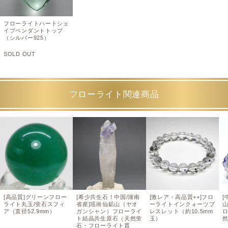
フローライトハートシェ
イプペンダントトップ
（シルバー925）
SOLD OUT
フローライト関連商品
[高品質]グリーンフロー
[希少共生石！中国/湖南
[激レア・高品質++]フロ
[
ライト丸玉/蛍石スフィ
省産]瑶崗仙鉱山（ヤオ
ーライトインクォーツブ
ア（直径52.9mm）
ガンシャン）フローライ
レスレット（約10.5mm
ト結晶共生原石（天然蛍
玉）
石・フローライト貫