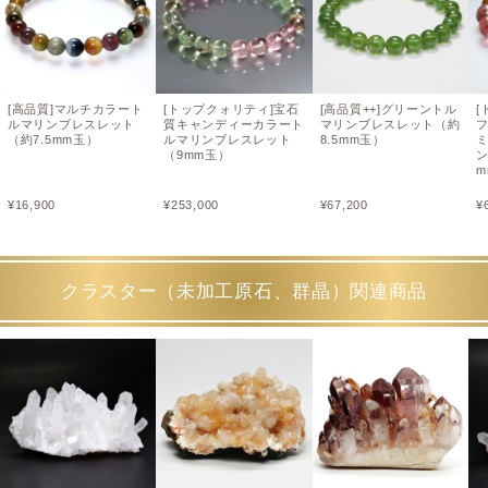
[高品質]マルチカラート
[トップクォリティ]宝石
[高品質++]グリーントル
ルマリンブレスレット
質キャンディーカラート
マリンブレスレット（約
（約7.5mm玉）
ルマリンブレスレット
8.5mm玉）
（9mm玉）
ン
m
¥
16,900
¥
253,000
¥
67,200
¥
クラスター（未加工原石、群晶）関連商品