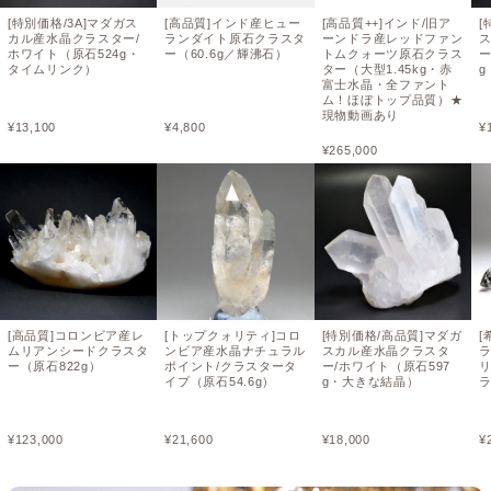
[特別価格/3A]マダガス
[高品質]インド産ヒュー
[高品質++]インド/旧ア
[
カル産水晶クラスター/
ランダイト原石クラスタ
ーンドラ産レッドファン
ホワイト（原石524g・
ー（60.6g／輝沸石）
トムクォーツ原石クラス
ー
タイムリンク）
ター（大型1.45kg・赤
富士水晶・全ファント
ム！ほぼトップ品質）★
現物動画あり
¥
13,100
¥
4,800
¥
¥
265,000
[高品質]コロンビア産レ
[トップクォリティ]コロ
[特別価格/高品質]マダガ
[
ムリアンシードクラスタ
ンビア産水晶ナチュラル
スカル産水晶クラスタ
ー（原石822g）
ポイント/クラスタータ
ー/ホワイト（原石597
イプ（原石54.6g）
g・大きな結晶）
ラ
¥
123,000
¥
21,600
¥
18,000
¥