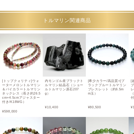
トルマリン関連商品
[トップクォリティ]ウォ
内モンゴル産ブラックト
[希少カラー/高品質+]ブ
[
ーターメロントルマリン
ルマリン結晶石（ショー
ラックブルートルマリン
＆バイカラートルマリン
ルトルマリン原石207
ブレスレット（約6.5m
ネックレス（長さ約26.5
g）
m玉）
（
cm+4.5cmアジャスター
付き/K18WG）
¥
10,400
¥
80,500
¥
¥
598,000