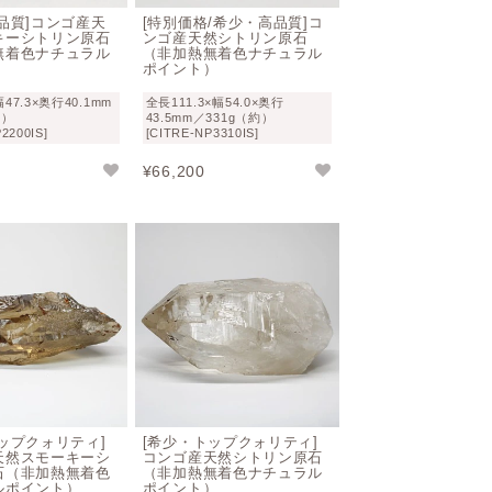
品質]コンゴ産天
[特別価格/希少・高品質]コ
で大量に出たという事実と、信頼のおける
キーシトリン原石
ンゴ産天然シトリン原石
無着色ナチュラル
（非加熱無着色ナチュラル
長年石を見てきた真贋含め、
非加熱・無着
）
ポイント）
おります
ので是非ご注目くださいませ。
幅47.3×奥行40.1mm
全長111.3×幅54.0×奥行
約）
43.5mm／331g（約）
2200IS]
[CITRE-NP3310IS]
¥
66,200
す強いスピリチュアルパワーを持った石
と
「商売繁盛」「富と名声」をもたらす効果
きつけ、人間関係も良好にしてくれる「友
ップクォリティ]
[希少・トップクォリティ]
天然スモーキーシ
コンゴ産天然シトリン原石
陽光は退色の恐れがありますので避けてく
石（非加熱無着色
（非加熱無着色ナチュラル
ルポイント）
ポイント）