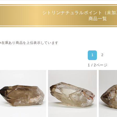
ただし、
中にはスモーキーシトリンと言われる、どちらとも分
シトリンナチュラルポイント（未加
判断は難解で奥深いと言えますね。
商品一覧
アメジストを加熱処理した、人工シトリンとは
天然のシトリンは、アメジストや水晶が鉄分や地熱、天然放射
在庫あり商品を上位表示しています
それが、採掘が困難になるにつれ人為的に作り出す技術も発達
ます。
1
2
アメジストは構造上とても変色しやすい性質を持っていますの
1 / 2ページ
作り出すことが可能です。
ただ、天然の色合いか否かの判断は日本の鑑別機関でも分かり
メジストや水晶からの人工加熱処理だとしても同じシトリンと
判断できる機材が無い、判断できない＝シトリンはすべて熱処
しょう。
そうした複雑な事情も、透明度の高く高品質な非加熱天然シト
からこそです。