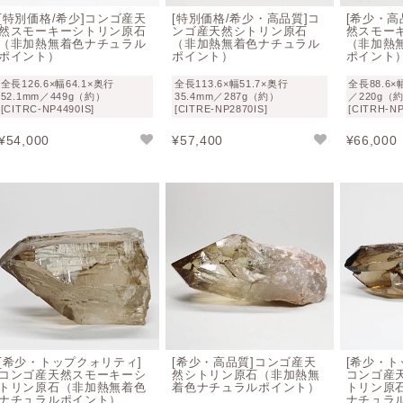
[特別価格/希少]コンゴ産天
[特別価格/希少・高品質]コ
[希少・高
当店インフォニックでは、近年ナチュラルシトリンがアフリカ
然スモーキーシトリン原石
ンゴ産天然シトリン原石
然スモー
（非加熱無着色ナチュラル
（非加熱無着色ナチュラル
（非加熱
取引先との提携、および加熱処理シトリンにある独特な特徴を
ポイント）
ポイント）
ポイント
色の天然シトリンには商品名に（非加熱・無着色）と明記して
全長126.6×幅64.1×奥行
全長113.6×幅51.7×奥行
全長88.6×
52.1mm／449g（約）
35.4mm／287g（約）
／220g（
[CITRC-NP4490IS]
[CITRE-NP2870IS]
[CITRH-NP
シトリンの意味合いやスピリチュアル効果
¥
54,000
¥
57,400
¥
66,000
11月の誕生石でもあるシトリンは、
「幸運」「金運」をもたら
して、古くから大切にされています。
その黄金に輝く黄色の水晶は、太陽を象徴する光を放つとして
があるとも云われています。
また、持ち主を明るく照らすシトリンのエネルギーは、人を惹
愛」の意味合いも込めらえています。
シトリンの浄化方法
[希少・トップクォリティ]
[希少・高品質]コンゴ産天
[希少・ト
コンゴ産天然スモーキーシ
然シトリン原石（非加熱無
コンゴ産
クリスタル、月光浴、セージによる燻浄がおすすめです。（太
トリン原石（非加熱無着色
着色ナチュラルポイント）
トリン原
ナチュラルポイント）
ナチュラ