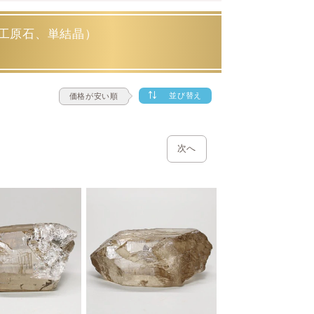
類し難い中間のものもあります
ので石の
工原石、単結晶）
並び替え
価格が安い順
線などの要因で変色したものです。
して、需要を補ってきたという経緯があり
次へ
で、人為的に加熱してもシトリンの色味を
ません。シトリンに厳密な定義はなく、ア
判断されます。
理が前提にしてしまおうという解釈なので
リンが非常に稀で、希少価値が高く人気だ