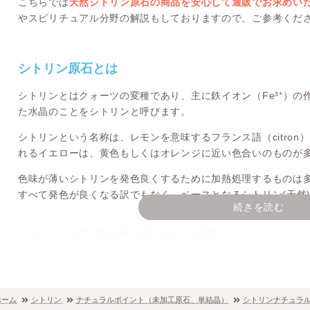
こちらでは
天然シトリン原石の商品を安心して通販でお求めい
やスピリチュアル分野の解説もしておりますので、ご参考くだ
シトリン原石とは
シトリンとはクォーツの変種であり、主に鉄イオン（Fe³⁺）
た水晶のことをシトリンと呼びます。
シトリンという名称は、レモンを意味するフランス語（citro
れるイエローは、黄色もしくはオレンジに近い色合いのものが
色味が薄いシトリンを発色良くするために加熱処理するものは
すべて発色が良くなる訳でもなく、ベースとなるシトリン(天然
続きを読む
シトリンとスモーキークォーツの違い
見た目が似ていることから、たまに間違えられてしまう二つの
天然シトリン(黄水晶)は、微量の鉄イオンが含まれることで発
ホーム
シトリン
ナチュラルポイント（未加工原石、単結晶）
シトリンナチュラ
はケイ素が置き換えられた微量アルミニウムイオンに放射線を