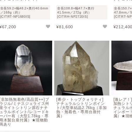
ださい）
全長59.2×幅48.2×奥行40.6mm
全長108.8×幅47.7×奥行
全長150.7
／168g（約）
41.5mm／272g（約）
47.8mm／
[CITRT-NP1680IS]
[CITRH-NP2720IS]
[CITRT-NP
シトリン鉱物概要
¥
67,200
¥
81,600
¥
212,40
名称
シトリン
英語名
Citrine
和名
黄水晶（きずいしょう）
モース硬度
7
成分
(Cu,Al)2H2Si2O5(OH)4·nH2O
比重
2.66
[非加熱無着色/高品質++]ブ
[希少・トップクォリティ]
[激レア！
結晶系
六方晶系（高温型）、三方晶系（低温形）
ラジル/ミナスジェライス州
ナチュラルシトリンポイン
加熱シト
産ライトシトリン原石ナチ
ト/大型単結晶2.76kg（非加
チュラル
ュラルポイント/レコードキ
熱・無着色・専用台座付
インボー
ーパー有（大型1.78kg・専
属）
属）★現
用木製台座付属）★現物動
画あり