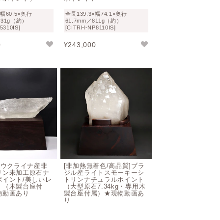
×幅60.5×奥行
全長139.3×幅74.1×奥行
531g（約）
61.7mm／811g（約）
5310IS]
[CITRH-NP8110IS]
0
¥
243,000
]ウクライナ産非
[非加熱無着色/高品質]ブラ
リン未加工原石ナ
ジル産ライトスモーキーシ
ポイント/美しいレ
トリンナチュラルポイント
！（木製台座付
（大型原石7.34kg・専用木
物動画あり
製台座付属）★現物動画あ
り