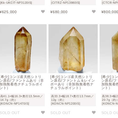
[Kk-UKCIT-NP3120IS]
[CITRZ-NP13980IS]
[CTCR-NP0
¥
625,000
¥
680,000
¥
800,00
[希少]コンゴ産天然シトリ
[希少]コンゴ産天然シトリ
[希少]コ
ン原石/ファントムあり（非
ン原石/ファントム＆レイン
ン原石/
加熱無着色ナチュラルポイ
ボーあり（非加熱無着色ナ
加熱無着
ント）
チュラルポイント）
ント）
高41.1×幅16.3×奥行13.5mm／
高33.3×幅18.7×奥行13.7mm／
高38.3×幅
14.7g（約）
12g（約）
20.7g（約
[KONCN-NP1470IS]
[KONCN-NP1200IS]
[KONCN-N
SOLD OUT
SOLD OUT
SOLD O