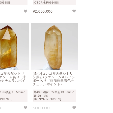
918IS]
[CTCR-NP0914IS]
0
¥
2,000,000
ンゴ産天然シトリ
[希少]コンゴ産天然シトリ
ファントムあり（非
ン原石/ファントム＆レイン
色ナチュラルポイ
ボーあり（非加熱無着色ナ
チュラルポイント）
21.6×奥行16.5mm／
高43.8×幅20.2×奥行13.9mm／
）
18.9g（約）
P2070IS]
[KONCN-NP1890IS]
UT
SOLD OUT