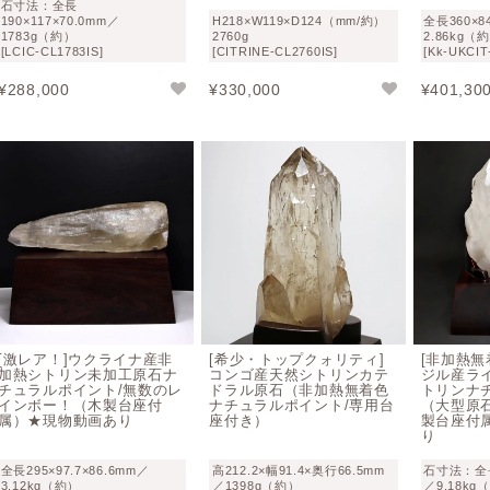
石寸法：全長
190×117×70.0mm／
H218×W119×D124（mm/約）
全長360×84
1783g（約）
2760g
2.86kg（
[LCIC-CL1783IS]
[CITRINE-CL2760IS]
[Kk-UKCIT
¥
288,000
¥
330,000
¥
401,30
[激レア！]ウクライナ産非
[希少・トップクォリティ]
[非加熱無
加熱シトリン未加工原石ナ
コンゴ産天然シトリンカテ
ジル産ラ
チュラルポイント/無数のレ
ドラル原石（非加熱無着色
トリンナ
インボー！（木製台座付
ナチュラルポイント/専用台
（大型原石
属）★現物動画あり
座付き）
製台座付
り
全長295×97.7×86.6mm／
高212.2×幅91.4×奥行66.5mm
石寸法：全長2
3.12kg（約）
／1398g（約）
／9.18kg