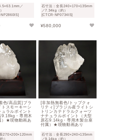
.5×63.1mm／
石寸法：全長240×170×135mm
約）
／7.34kg（約）
-NP2860IS]
[CTCR-NP0734IS]
0
¥
580,000
着色/高品質]ブラ
[非加熱無着色/トップクォ
イトスモーキーシ
リティ]ブラジル産ライトシ
チュラルポイント
トリンカテドラルクォーツ
9.18kg・専用木
ナチュラルポイント（大型
属）★現物動画あ
原石9.14kg・専用木製台座
付属）★現物動画あり
70×200×120mm
石寸法：全長290×240×135mm
（約）
／9.14kg（約）