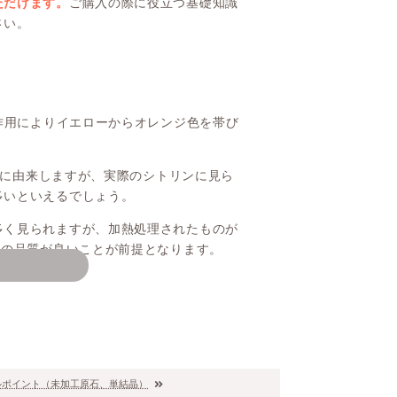
ただけます。
ご購入の際に役立つ基礎知識
さい。
の作用によりイエローからオレンジ色を帯び
n）に由来しますが、実際のシトリンに見ら
多いといえるでしょう。
多く見られますが、加熱処理されたものが
)の品質が良いことが前提となります。
鉱物についてご説明いたします。
色します。
一方、
天然スモーキークォーツ
ルポイント（未加工原石、単結晶）
受けて発色
した鉱物です。