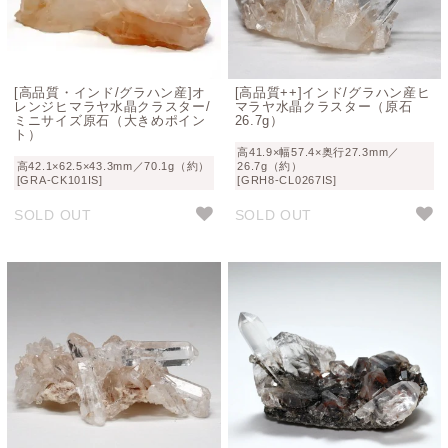
[高品質・インド/グラハン産]オ
[高品質++]インド/グラハン産ヒ
レンジヒマラヤ水晶クラスター/
マラヤ水晶クラスター（原石
ミニサイズ原石（大きめポイン
26.7g）
ト）
高41.9×幅57.4×奥行27.3mm／
高42.1×62.5×43.3mm／70.1g（約）
26.7g（約）
[GRA-CK101IS]
[GRH8-CL0267IS]
SOLD OUT
SOLD OUT