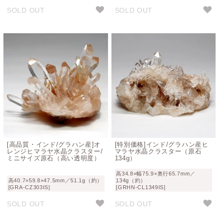
SOLD OUT
SOLD OUT
[高品質・インド/グラハン産]オ
[特別価格]インド/グラハン産ヒ
レンジヒマラヤ水晶クラスター/
マラヤ水晶クラスター（原石
ミニサイズ原石（高い透明度）
134g）
高34.8×幅75.9×奥行65.7mm／
高40.7×59.8×47.5mm／51.1g（約）
134g（約）
[GRA-CZ303IS]
[GRHN-CL1349IS]
SOLD OUT
SOLD OUT