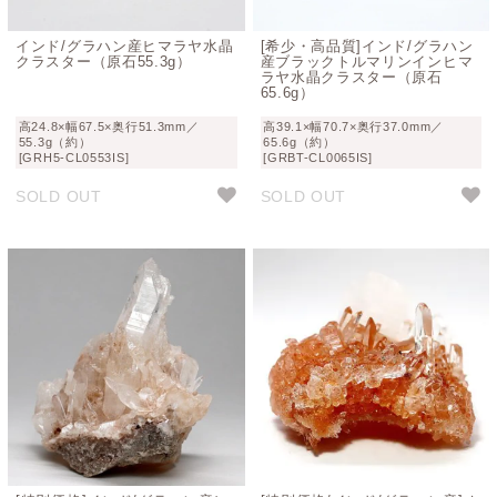
インド/グラハン産ヒマラヤ水晶
[希少・高品質]インド/グラハン
クラスター（原石55.3g）
産ブラックトルマリンインヒマ
ラヤ水晶クラスター（原石
65.6g）
高24.8×幅67.5×奥行51.3mm／
高39.1×幅70.7×奥行37.0mm／
55.3g（約）
65.6g（約）
[GRH5-CL0553IS]
[GRBT-CL0065IS]
SOLD OUT
SOLD OUT