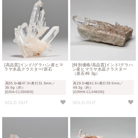
[高品質]インド/グラハン産ヒマ
[特別価格/高品質]インド/グラハ
ラヤ水晶クラスター/原石
ン産ヒマラヤ水晶クラスター
（原石49.3g）
高55.6×幅47.0×奥行31.5mm／
高29.0×幅61.6×奥行39.5mm／
30.6g（約）
49.3g（約）
[GRA-CL0306IS]
[GRHN-CL0493IS]
SOLD OUT
SOLD OUT