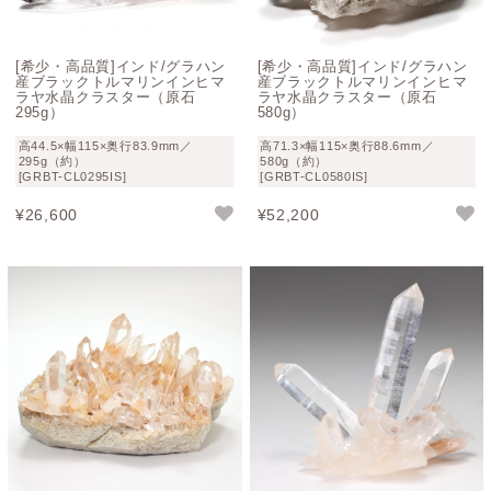
その他のヒマラヤ水晶コレクションはこちら
[希少・高品質]インド/グラハン
[希少・高品質]インド/グラハン
産ブラックトルマリンインヒマ
産ブラックトルマリンインヒマ
ラヤ水晶クラスター（原石
ラヤ水晶クラスター（原石
295g）
580g）
高44.5×幅115×奥行83.9mm／
高71.3×幅115×奥行88.6mm／
295g（約）
580g（約）
[GRBT-CL0295IS]
[GRBT-CL0580IS]
¥
26,600
¥
52,200