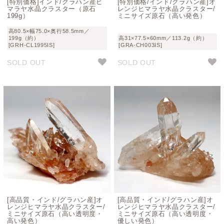
[特別価格]インド/グラハン産ヒ
[特別価格/インド/グラハン産]オ
マラヤ水晶クラスター（原石
レンジヒマラヤ水晶クラスター/
199g）
ミニサイズ原石（高い発色）
高80.5×幅75.0×奥行58.5mm／
199g（約）
高31×77.5×60mm／113.2g（約）
[GRH-CL1995IS]
[GRA-CH003IS]
SOLD OUT
SOLD OUT
[高品質・インド/グラハン産]オ
[高品質・インド/グラハン産]オ
レンジヒマラヤ水晶クラスター/
レンジヒマラヤ水晶クラスター/
ミニサイズ原石（高い透明度・
ミニサイズ原石（高い透明度・
高い発色）
優しい発色）