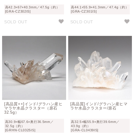
高42.3×67×40.3mm／47.5g（約）
高44.1×55.9×41.3mm／47.4g（約）
[GRA-CZ302IS]
[GRA-CZ301IS]
SOLD OUT
SOLD OUT
[高品質++]インド/グラハン産ヒ
[高品質]インド/グラハン産ヒマ
マラヤ水晶クラスター（原石
ラヤ水晶クラスター/原石
32.5g）
高30.9×幅67.6×奥行36.5mm／
高32.5×幅55.9×奥行39.6mm／
32.5g（約）
43.9g（約）
[GRHN-CL0325IS]
[GRA-CL0439IS]