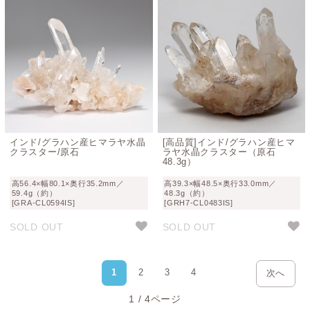
インド/グラハン産ヒマラヤ水晶
[高品質]インド/グラハン産ヒマ
クラスター/原石
ラヤ水晶クラスター（原石
48.3g）
高56.4×幅80.1×奥行35.2mm／
高39.3×幅48.5×奥行33.0mm／
59.4g（約）
48.3g（約）
[GRA-CL0594IS]
[GRH7-CL0483IS]
SOLD OUT
SOLD OUT
1
2
3
4
次へ
1 / 4ページ