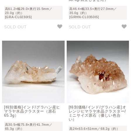
高61.2×幅29.0×奥行15.5mm／
高46.4×幅33.5×奥行27.0mm／
23.0g（約）
35.0g（約）
[GRA-CL0230IS]
[GRHN-CL0350IS]
SOLD OUT
SOLD OUT
[特別価格]インド/グラハン産ヒ
[特別価格/インド/グラハン産]オ
マラヤ水晶クラスター（原石
レンジヒマラヤ水晶クラスター/
65.3g）
ミニサイズ原石（優しい色合
い）
高30.5×幅75.8×奥行41.7mm／
65.3g（約）
高24×63.6×51mm／68.2g（約）