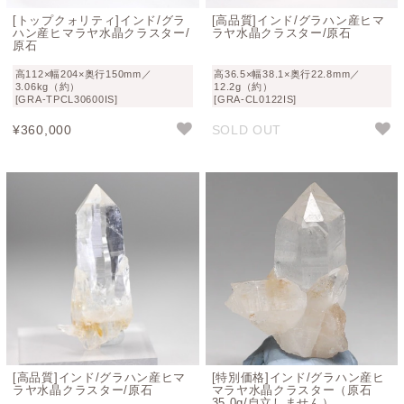
[トップクォリティ]インド/グラ
[高品質]インド/グラハン産ヒマ
ハン産ヒマラヤ水晶クラスター/
ラヤ水晶クラスター/原石
原石
高112×幅204×奥行150mm／
高36.5×幅38.1×奥行22.8mm／
3.06kg（約）
12.2g（約）
[GRA-TPCL30600IS]
[GRA-CL0122IS]
¥
360,000
SOLD OUT
[高品質]インド/グラハン産ヒマ
[特別価格]インド/グラハン産ヒ
ラヤ水晶クラスター/原石
マラヤ水晶クラスター（原石
35.0g/自立しません）