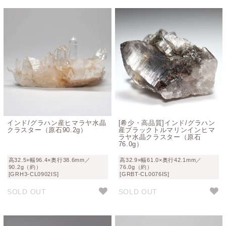
インド/グラハン産ヒマラヤ水晶
[希少・高品質]インド/グラハン
クラスター（原石90.2g）
産ブラックトルマリンインヒマ
ラヤ水晶クラスター（原石
76.0g）
高32.5×幅96.4×奥行38.6mm／
高32.9×幅61.0×奥行42.1mm／
90.2g（約）
76.0g（約）
[GRH3-CL0902IS]
[GRBT-CL0076IS]
SOLD OUT
SOLD OUT