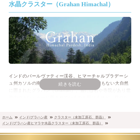
水晶クラスター（Grahan Himachal）
インドのパールヴァティー渓谷、ヒマーチャルプラデーシ
ュ州カソルの南東部、インターネットやATMもない大自然
続きを読む
に囲まれたグラハン（Grahan）。麓には村や寺院があり世
界中のトレッカーに愛されているのも頷けるほど、穏やな
佇まいをしています。
そんな神聖な場所で採掘されたグラハンヒマラヤ水晶は、
ホーム
インド/グラハン産
クラスター（未加工原石、群晶）
神が宿っているのではないかと云われるほど美しい姿をし
インド/グラハン産ヒマラヤ水晶クラスター（未加工原石、群晶）
ています。