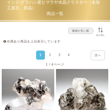
インド/グラハン産ヒマラヤ水晶クラスター（未加
驚くほど透明な結晶がオレンジ色に彩られる、
工原石、群晶）
自然が創り出した美しいクラスター
商品一覧
グラハンで採れたヒマラヤ水晶にもピンクやオレンジ、ミ
ルキーといった様々色合いが採れますが、特に品質高い水
価格が安い順
晶は透明度抜群で、言葉では表現できないほど美しい結晶
並び替え
をしています。
在庫あり商品を上位表示しています
同じインドのグラハンより北に位置する鉱山で採掘される
マニカラン産ヒマラヤ水晶クラスター
のピンク色の母岩と
1
2
3
4
次へ
比べても、オレンジの色合いがはっきりと異なります。
1 / 4ページ
グラハン産の曇りやクラックが少なく澄み切った美しい水
晶は、空間も心もパッと明るく元気にしてくれそうな...そ
んな気持ちを抱いてしまうのが不思議です。
産出量が少ないことに比例して流通量が圧倒的に少なく紹
介できるお店も少ないため、お気に召した際は強くお迎え
をおすすめする逸品です。