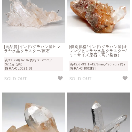
[高品質]インド/グラハン産ヒマ
[特別価格/インド/グラハン産]オ
ラヤ水晶クラスター/原石
レンジヒマラヤ水晶クラスター/
ミニサイズ原石（高い発色）
高31.7×幅62.8×奥行36.2mm／
32.1g（約）
高42.6×93.1×42.3mm／96.7g（約）
[GRA-CL0321IS]
[GRA-CH002IS]
SOLD OUT
SOLD OUT