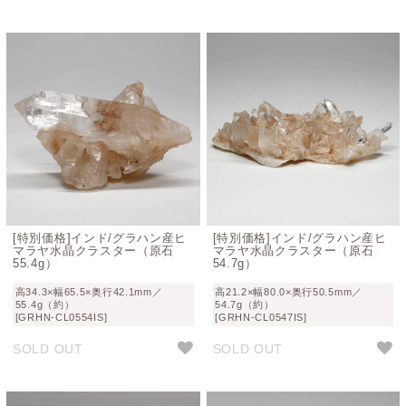
[特別価格]インド/グラハン産ヒ
[特別価格]インド/グラハン産ヒ
マラヤ水晶クラスター（原石
マラヤ水晶クラスター（原石
55.4g）
54.7g）
高34.3×幅65.5×奥行42.1mm／
高21.2×幅80.0×奥行50.5mm／
55.4g（約）
54.7g（約）
[GRHN-CL0554IS]
[GRHN-CL0547IS]
SOLD OUT
SOLD OUT