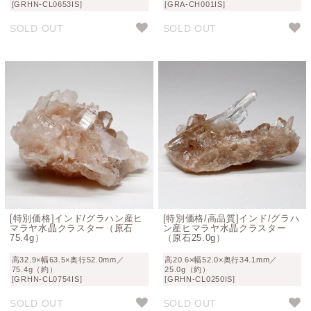
[GRHN-CL0653IS]
[GRA-CH001IS]
SOLD OUT
SOLD OUT
[特別価格]インド/グラハン産ヒ
[特別価格/高品質]インド/グラハ
マラヤ水晶クラスター（原石
ン産ヒマラヤ水晶クラスター
75.4g）
（原石25.0g）
高32.9×幅63.5×奥行52.0mm／
高20.6×幅52.0×奥行34.1mm／
75.4g（約）
25.0g（約）
[GRHN-CL0754IS]
[GRHN-CL0250IS]
SOLD OUT
SOLD OUT