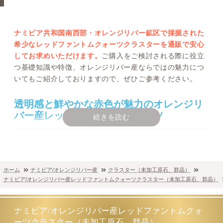
ナミビア共和国南西部・オレンジリバー鉱区で採掘された
希少なレッドファントムクォーツクラスターを通販で安心
してお求めいただけます。
ご購入をご検討される際に役立
つ基礎知識や特徴、オレンジリバー産ならではの魅力につ
いてもご紹介しておりますので、ぜひご参考ください。
透明感と鮮やかな赤色が魅力のオレンジリ
バー産レッドファントムクォーツ
続きを読む
ナミビア共和国南西部に位置するオレンジリバー鉱区は、
高い透明度を誇る水晶の産地として世界的に知られていま
す。
ホーム
ナミビア/オレンジリバー産
クラスター（未加工原石、群晶）
ナミビア/オレンジリバー産レッドファントムクォーツクラスター（未加工原石、群晶）
その中でも、水晶の成長過程でヘマタイト（赤鉄鉱）を内
包し、鮮やかな赤色のファントムが浮かび上がるレッドフ
ァントムクォーツクラスターは、鉱物コレクターや天然石
ナミビア/オレンジリバー産レッドファントムクォ
愛好家から高い人気を集めています。
ーツクラスター（未加工原石、群晶）