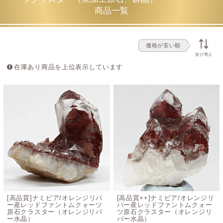
商品一覧
透明な水晶と
深みのある赤色が織りなす美しいコントラス
トは、オレンジリバー産ならではの魅力
であり、一つひと
つ異なる天然の景色をご堪能いただけます。
価格が安い順
並び替え
美しいレッドファントムが形成されたクラスタ
在庫あり商品を上位表示しています
ーはごく僅か
オレンジリバー鉱区で産出される水晶の多くは、ヘマタイ
トが酸化して茶色や黒色へ変化したものや、赤褐色の鉱物
が結晶表面に付着した状態となっています。
そのため、
透明度の高い水晶内部にはっきりと鮮やかな赤
色のファントムが確認できるクラスターは産出量が少な
く、希少価値の高い天然石として知られています。
高品質原石の買い付けが年々難しくなって
[高品質]ナミビア/オレンジリバ
[高品質++]ナミビア/オレンジリ
います
ー産レッドファントムクォーツ
バー産レッドファントムクォー
原石クラスター（オレンジリバ
ツ原石クラスター（オレンジリ
ー水晶）
バー水晶）