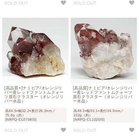
SOLD OUT
SOLD OUT
ドファントムがご堪能できる価値あるクラスターを厳選し
ております。
世界に同じ景色は二つと存在しない、オレンジリバー産レ
ッドファントムクォーツクラスターとの一期一会の出会い
を、ぜひお楽しみください。
[高品質+]ナミビア/オレンジリ
[高品質]ナミビア/オレンジリバ
バー産レッドファントムクォー
ー産レッドファントムクォーツ
ツ原石クラスター（オレンジリ
原石クラスター（オレンジリバ
バー水晶）
ー水晶）
高44.5×幅52.2×奥行28.2mm／
高48.3×幅50.1×奥行34.3mm／
75.8g（約）
102g（約）
[NRPQ-CL0758IS]
[NRPQ-CL1020IS]
SOLD OUT
SOLD OUT