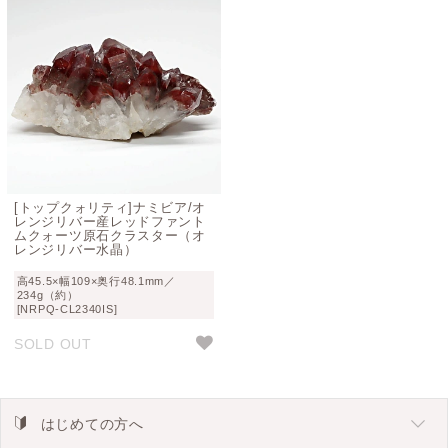
[トップクォリティ]ナミビア/オ
レンジリバー産レッドファント
ムクォーツ原石クラスター（オ
レンジリバー水晶）
高45.5×幅109×奥行48.1mm／
234g（約）
[NRPQ-CL2340IS]
SOLD OUT
はじめての方へ