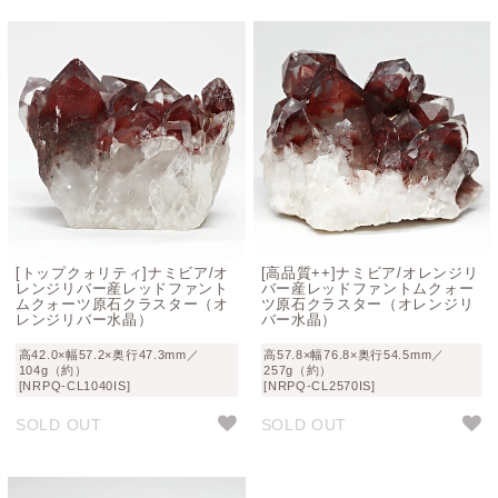
[トップクォリティ]ナミビア/オ
[高品質++]ナミビア/オレンジリ
レンジリバー産レッドファント
バー産レッドファントムクォー
ムクォーツ原石クラスター（オ
ツ原石クラスター（オレンジリ
レンジリバー水晶）
バー水晶）
高42.0×幅57.2×奥行47.3mm／
高57.8×幅76.8×奥行54.5mm／
104g（約）
257g（約）
[NRPQ-CL1040IS]
[NRPQ-CL2570IS]
SOLD OUT
SOLD OUT