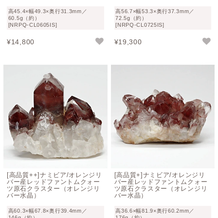
近年は、オレンジリバー産レッドファントムクォーツの流
高45.4×幅49.3×奥行31.3mm／
高56.7×幅53.3×奥行37.3mm／
通量が減少していることに加え、世界的な天然石需要の高
60.5g（約）
72.5g（約）
[NRPQ-CL0605IS]
[NRPQ-CL0725IS]
まりを背景に、
高品質な原石の価格は非常に高騰
してきて
おります。
¥
14,800
¥
19,300
さらに、透明感・照り艶・ファントムの鮮やかさ・結晶の
美しさまで兼ね備えたクラスターは海外市場でも高く評価
されているため、
品質と価格の両面で納得できるお品を買
い付けることは、以前にも増して難しくなっています
。
一点一点、品質厳選してご紹介
当店インフォニックオンラインショップでは、透明感や照
り艶、ファントムの鮮やかさ、結晶形状、クラスター全体
の観賞性などを総合的に確認し、ご満足いただける品質と
判断したお品をご紹介しております。
[高品質++]ナミビア/オレンジリ
[高品質+]ナミビア/オレンジリ
バー産レッドファントムクォー
バー産レッドファントムクォー
品質差の大きい天然石だからこそ、長くご愛蔵いただける
ツ原石クラスター（オレンジリ
ツ原石クラスター（オレンジリ
バー水晶）
バー水晶）
価値あるお品をお届けできるよう、仕入れの段階から妥協
することなく選定しております。
高60.3×幅67.8×奥行39.4mm／
高36.6×幅81.9×奥行60.2mm／
146g（約）
176g（約）