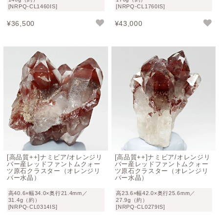
[NRPQ-CL1460IS]
[NRPQ-CL1760IS]
「赤富士」とも呼ばれる縁起の良い天然石
¥
36,500
¥
43,000
レッドファントムクォーツは、その美しい赤い山並みが朝
日に照らされた富士山を思わせることから、「赤富士」と
呼ばれることがあります。
古くから赤色は厄除けや魔除けの色として親しまれてきた
こともあり、レッドファントムクォーツは
厄災払い、願望
成就、商売繁盛、安産祈願
などのお守りとして親しまれて
きたと云われています。
鉱物としての希少性と縁起の良さを兼ね備えた天然石とし
て、多くの方に愛されています。
[高品質++]ナミビア/オレンジリ
[高品質++]ナミビア/オレンジリ
バー産レッドファントムクォー
バー産レッドファントムクォー
ツ原石クラスター（オレンジリ
ツ原石クラスター（オレンジリ
ナミビア・オレンジリバー産レッドファン
バー水晶）
バー水晶）
トムクォーツクラスターをお探しなら
高40.6×幅34.0×奥行21.4mm／
高23.6×幅42.0×奥行25.6mm／
31.4g（約）
27.9g（約）
[NRPQ-CL0314IS]
[NRPQ-CL0279IS]
結晶全体のバランスや観賞性高い、透明感と鮮やかなレッ