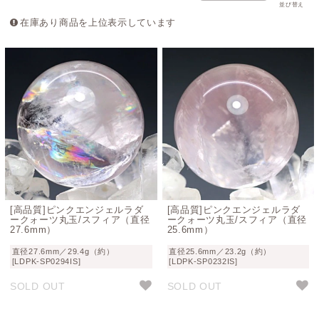
並び替え
在庫あり商品を上位表示しています
[高品質]ピンクエンジェルラダ
[高品質]ピンクエンジェルラダ
ークォーツ丸玉/スフィア（直径
ークォーツ丸玉/スフィア（直径
27.6mm）
25.6mm）
直径27.6mm／29.4g（約）
直径25.6mm／23.2g（約）
[LDPK-SP0294IS]
[LDPK-SP0232IS]
SOLD OUT
SOLD OUT