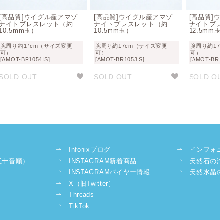
[高品質]ウイグル産アマゾ
[高品質]ウイグル産アマゾ
[高品質]
ナイトブレスレット（約
ナイトブレスレット（約
ナイトブ
10.5mm玉）
10.5mm玉）
12.5mm
腕周り約17cm（サイズ変更
腕周り約17cm（サイズ変更
腕周り約17
可）
可）
可）
[AMOT-BR1054IS]
[AMOT-BR1053IS]
[AMOT-BR1
SOLD OUT
SOLD OUT
SOLD O
Infonixブログ
インフォ
五十音順）
INSTAGRAM新着商品
天然石の
INSTAGRAMバイヤー情報
天然水晶
X（旧Twitter）
Threads
TikTok