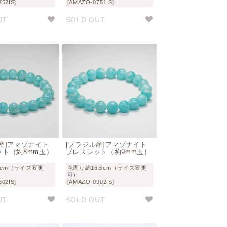
52IS]
[AMAZO-0751IS]
UT
SOLD OUT
産]アマゾナイト
[ブラジル産]アマゾナイト
ット（約8mm玉）
ブレスレット（約9mm玉）
6cm（サイズ変更
腕周り約16.5cm（サイズ変更
可）
02IS]
[AMAZO-0902IS]
UT
SOLD OUT