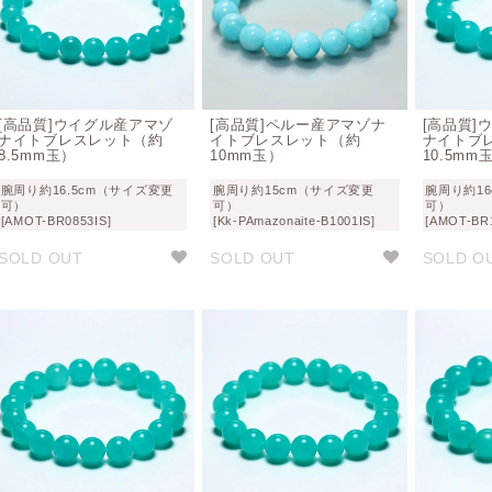
[高品質]ウイグル産アマゾ
[高品質]ペルー産アマゾナ
[高品質]
ナイトブレスレット（約
イトブレスレット（約
ナイトブ
8.5mm玉）
10mm玉）
10.5mm
腕周り約16.5cm（サイズ変更
腕周り約15cm（サイズ変更
腕周り約1
可）
可）
可）
[AMOT-BR0853IS]
[Kk-PAmazonaite-B1001IS]
[AMOT-BR1
SOLD OUT
SOLD OUT
SOLD O