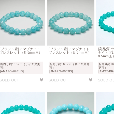
[ブラジル産]アマゾナイト
[ブラジル産]アマゾナイト
[高品質]
ブレスレット（約9mm玉）
ブレスレット（約9mm玉）
ナイトブ
8.5mm玉
腕周り約16.5cm（サイズ変更
腕周り約16.5cm（サイズ変更
腕周り約16
可）
可）
更可）
[AMAZO-0901IS]
[AMAZO-0903IS]
[AMOT-BR0
SOLD OUT
SOLD OUT
SOLD O