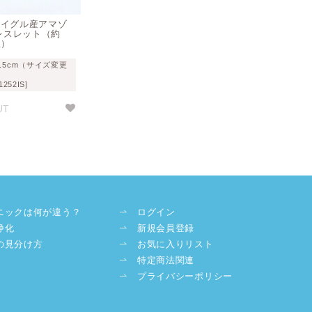
ウイグル産アマゾ
レスレット（約
玉）
.5cm（サイズ変更
252IS]
UT
ニックは何が違う？
ログイン
浄化
新規会員登録
の見分け方
お気に入りリスト
特定商法関連
プライバシーポリシー