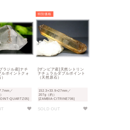
特別価格
ブラジル産]ナチ
[ザンビア産]天然シトリン
ブルポイントクォ
ナチュラルダブルポイント
石）
（天然原石）
37.7mm／
152.3×33.9×27mm／
約）
207g（約）
OINT-QUARTZ05]
[ZAMBIA-CITRINE706]
UT
SOLD OUT