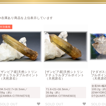
在庫あり商品を上位表示しています
特別価格
[ザンビア産]天然シトリン
[ザンビア産]天然シトリン
[マダガス
ナチュラルダブルポイント
ナチュラルダブルポイント
ブルポイ
（天然原石）
（天然原石）
（天然原
全長94×幅3
94.5×22.7×16.5mm／
71.6×21×16.5mm／
100.2g（
59g（約）
36.8g（約）
[ENHYDR
[ZAMBIA-CITRINE703]
[ZAMBIA-CITRINE603]
DTQUARTZ
SOLD OUT
SOLD OUT
SOLD O