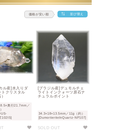
並び替え
価格が安い順
カル産]水入りダ
[ブラジル産]デュモルチェ
ントクリスタル
ライトインクォーツ原石ナ
石）
チュラルポイント
8.5×奥行21.7mm／
約）
OUS-
34.3×18×13.5mm／11g（約）
102IS]
[DumortieriteInQuartz-NP107]
UT
SOLD OUT