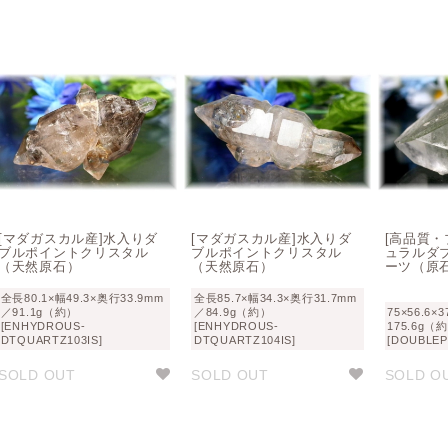
[マダガスカル産]水入りダ
[マダガスカル産]水入りダ
[高品質・
ブルポイントクリスタル
ブルポイントクリスタル
ュラルダ
（天然原石）
（天然原石）
ーツ（原
全長80.1×幅49.3×奥行33.9mm
全長85.7×幅34.3×奥行31.7mm
／91.1g（約）
／84.9g（約）
75×56.6×
[ENHYDROUS-
[ENHYDROUS-
175.6g（
DTQUARTZ103IS]
DTQUARTZ104IS]
[DOUBLEP
SOLD OUT
SOLD OUT
SOLD O