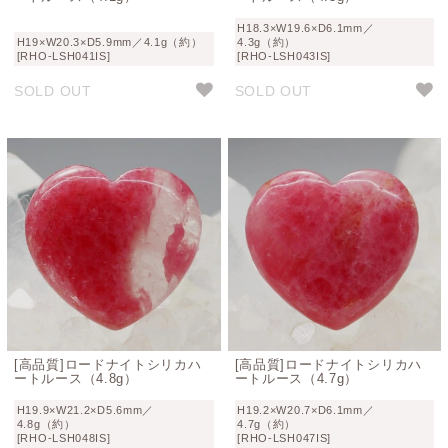
H18.3×W19.6×D6.1mm／
H19×W20.3×D5.9mm／4.1g（約）
4.3g（約）
[RHO-LSH041IS]
[RHO-LSH043IS]
SOLD OUT
SOLD OUT
[高品質]ロードナイトシリカハ
[高品質]ロードナイトシリカハ
ートルース（4.8g）
ートルース（4.7g）
H19.9×W21.2×D5.6mm／
H19.2×W20.7×D6.1mm／
4.8g（約）
4.7g（約）
[RHO-LSH048IS]
[RHO-LSH047IS]