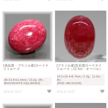
[高品質・ブラジル産]ロードナ
[ブラジル産]宝石質ロードナイ
イトルース
トルース（11.5ct・オーバル）
14.1×10.4×6.7mm／2.3g、11.5ct、
26×21.8×11.4mm／13.2g（約）
約）
[RHODONITE-HQLS505IS]
[ROD-JMLS115IS]
SOLD OUT
SOLD OUT