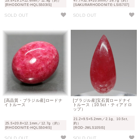
25.8×19.1×12.6mm／11.9g（約）
47.7×32.9×10.5mm／26.7g（約）
[RHODONITE-HQLS503IS]
[SAKURARHODONITE-LSIS707]
SOLD OUT
SOLD OUT
[高品質・ブラジル産]ロードナ
[ブラジル産]宝石質ロードナイ
イトルース
トルース（10.5ct・ティアドロ
ップ）
21.2×9.5×5.2mm／2.1g、10.5ct、
25.5×20.8×12.1mm／12.7g（約）
約）
[RHODONITE-HQLS504IS]
[ROD-JMLS105IS]
SOLD OUT
SOLD OUT