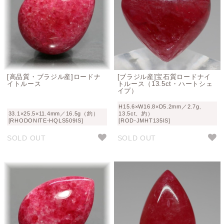
[高品質・ブラジル産]ロードナ
[ブラジル産]宝石質ロードナイ
イトルース
トルース（13.5ct・ハートシェ
イプ）
H15.6×W16.8×D5.2mm／2.7g、
33.1×25.5×11.4mm／16.5g（約）
13.5ct、約）
[RHODONITE-HQLS509IS]
[ROD-JMHT135IS]
SOLD OUT
SOLD OUT