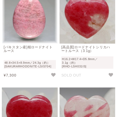
[パキスタン産]桜ロードナイト
[高品質]ロードナイトシリカハ
ルース
ートルース（3.1g）
H16.2×W17.4×D5.8mm／
48.8×34.5×8.9mm／24.3g（約）
3.1g（約）
[SAKURARHODONITE-LSIS704]
[RHO-LSH031IS]
¥
7,300
SOLD OUT