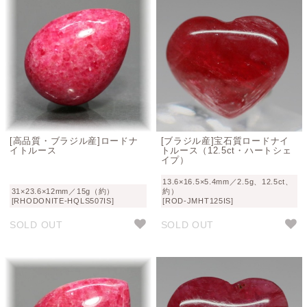
[高品質・ブラジル産]ロードナ
[ブラジル産]宝石質ロードナイ
イトルース
トルース（12.5ct・ハートシェ
イプ）
13.6×16.5×5.4mm／2.5g、12.5ct、
31×23.6×12mm／15g（約）
約）
[RHODONITE-HQLS507IS]
[ROD-JMHT125IS]
SOLD OUT
SOLD OUT