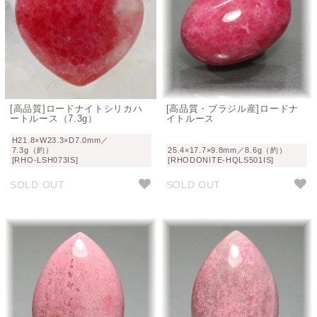
[高品質]ロードナイトシリカハ
[高品質・ブラジル産]ロードナ
ートルース（7.3g）
イトルース
H21.8×W23.3×D7.0mm／
7.3g（約）
25.4×17.7×9.8mm／8.6g（約）
[RHO-LSH073IS]
[RHODONITE-HQLS501IS]
SOLD OUT
SOLD OUT