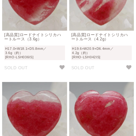
[高品質]ロードナイトシリカハ
[高品質]ロードナイトシリカハ
ートルース（3.6g）
ートルース（4.2g）
H17.0×W18.1×D5.8mm／
H19.6×W20.9×D6.4mm／
3.6g（約）
4.2g（約）
[RHO-LSH036IS]
[RHO-LSH042IS]
SOLD OUT
SOLD OUT