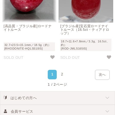
[高品質・ブラジル産]ロードナ
[ブラジル産]宝石質ロードナイ
イトルース
トルース（16.5ct・ティアドロ
ップ）
18.7×11.6×7.8mm／3.3g、16.5ct、
32.7×23.5×15.1mm／18.5g（約）
約）
[RHODONITE-HQLS510IS]
[ROD-JMLS165IS]
SOLD OUT
SOLD OUT
1
2
次へ
1 / 2ページ
はじめての方へ
会員サービス