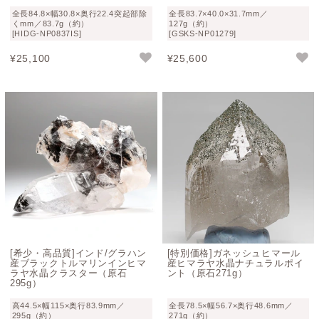
全長84.8×幅30.8×奥行22.4突起部除
全長83.7×40.0×31.7mm／
くmm／83.7g（約）
127g（約）
[HIDG-NP0837IS]
[GSKS-NP01279]
¥
25,100
¥
25,600
[希少・高品質]インド/グラハン
[特別価格]ガネッシュヒマール
産ブラックトルマリンインヒマ
産ヒマラヤ水晶ナチュラルポイ
ラヤ水晶クラスター（原石
ント（原石271g）
295g）
高44.5×幅115×奥行83.9mm／
全長78.5×幅56.7×奥行48.6mm／
295g（約）
271g（約）