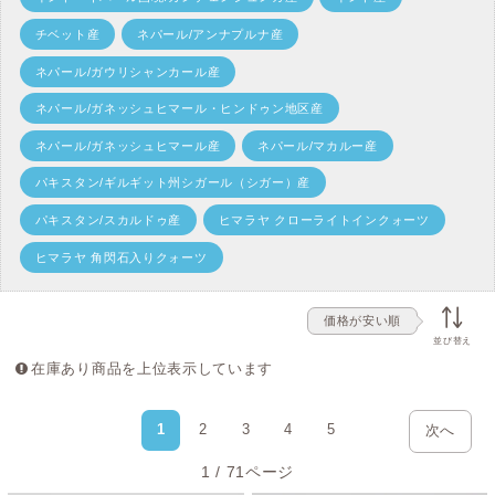
チベット産
ネパール/アンナプルナ産
ネパール/ガウリシャンカール産
ネパール/ガネッシュヒマール・ヒンドゥン地区産
ネパール/ガネッシュヒマール産
ネパール/マカルー産
パキスタン/ギルギット州シガール（シガー）産
パキスタン/スカルドゥ産
ヒマラヤ クローライトインクォーツ
ヒマラヤ 角閃石入りクォーツ
価格が安い順
並び替え
在庫あり商品を上位表示しています
1
2
3
4
5
次へ
1 / 71ページ