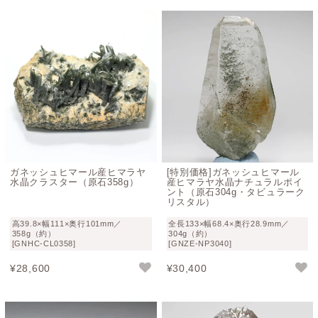
ガネッシュヒマール産ヒマラヤ
[特別価格]ガネッシュヒマール
水晶クラスター（原石358g）
産ヒマラヤ水晶ナチュラルポイ
ント（原石304g・タビュラーク
リスタル）
高39.8×幅111×奥行101mm／
全長133×幅68.4×奥行28.9mm／
358g（約）
304g（約）
[GNHC-CL0358]
[GNZE-NP3040]
¥
28,600
¥
30,400