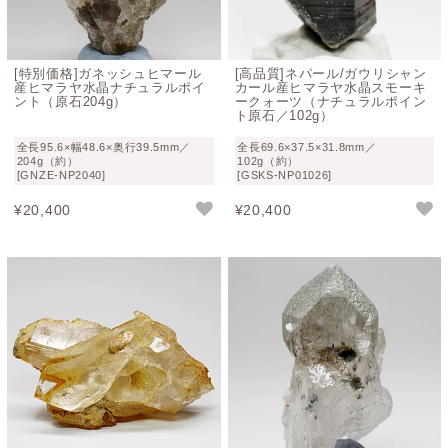
[特別価格]ガネッシュヒマール
[高品質]ネパール/ガウリシャン
産ヒマラヤ水晶ナチュラルポイ
カール産ヒマラヤ水晶スモーキ
ント（原石204g）
ークォーツ（ナチュラルポイン
ト原石／102g）
全長95.6×幅48.6×奥行39.5mm／
全長69.6×37.5×31.8mm／
204g（約）
102g（約）
[GNZE-NP2040]
[GSKS-NP01026]
¥
20,400
¥
20,400