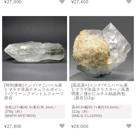
¥
27,000
¥
27,400
[特別価格]インド/マニハール産
[高品質+]インド/マニハール産
ヒマラヤ水晶ナチュラルポイン
ヒマラヤ水晶クラスター／高透
ト/グリーンファントムクォーツ
明度／僅かにルチル結晶内包
原石
（原石112g）
全長127×幅43.5×奥行35.2mm／
高40.0×幅55.7×奥行53.6mm／
278g（約）
112g（約）
[MAPH-NP2780IS]
[MALQ-CL1120IS]
¥
27,800
¥
28,000