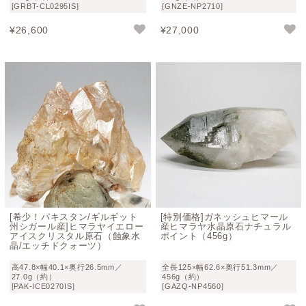
[GRBT-CL0295IS]
[GNZE-NP2710]
¥
26,600
¥
27,000
[希少！パキスタン/ギルギット
[特別価格]ガネッシュヒマール
州シガール産]ヒマラヤイエロー
産ヒマラヤ水晶原石ナチュラル
アイスクリスタル原石（蝕象水
ポイント（456g）
晶/エッチドクォーツ）
高47.8×幅40.1×奥行26.5mm／
全長125×幅62.6×奥行51.3mm／
27.0g（約）
456g（約）
[PAK-ICE0270IS]
[GAZQ-NP4560]