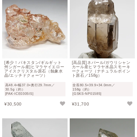
[希少！パキスタン/ギルギット
[高品質]ネパール/ガウリシャン
州シガール産]ヒマラヤイエロー
カール産ヒマラヤ水晶スモーキ
アイスクリスタル原石（蝕象水
ークォーツ（ナチュラルポイン
晶/エッチドクォーツ）
ト原石／158g）
高48.4×幅37.0×奥行29.7mm／
全長80.5×39.9×34.0mm／
30.5g（約）
158g（約）
[PAK-ICE0305IS]
[GSKS-NP01585]
¥
30,500
¥
31,700