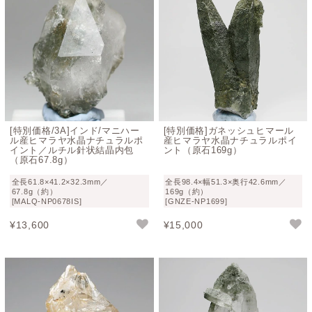
[特別価格/3A]インド/マニハー
[特別価格]ガネッシュヒマール
ル産ヒマラヤ水晶ナチュラルポ
産ヒマラヤ水晶ナチュラルポイ
イント／ルチル針状結晶内包
ント（原石169g）
（原石67.8g）
全長61.8×41.2×32.3mm／
全長98.4×幅51.3×奥行42.6mm／
67.8g（約）
169g（約）
[MALQ-NP0678IS]
[GNZE-NP1699]
¥
13,600
¥
15,000