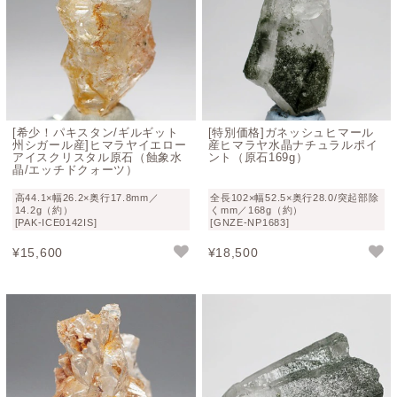
[希少！パキスタン/ギルギット
[特別価格]ガネッシュヒマール
州シガール産]ヒマラヤイエロー
産ヒマラヤ水晶ナチュラルポイ
アイスクリスタル原石（蝕象水
ント（原石169g）
晶/エッチドクォーツ）
高44.1×幅26.2×奥行17.8mm／
全長102×幅52.5×奥行28.0/突起部除
14.2g（約）
くmm／168g（約）
[PAK-ICE0142IS]
[GNZE-NP1683]
¥
15,600
¥
18,500