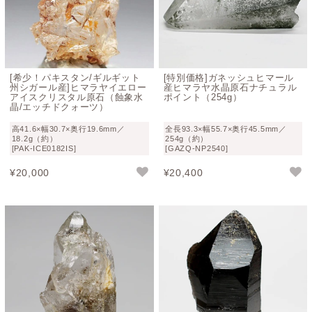
[希少！パキスタン/ギルギット
[特別価格]ガネッシュヒマール
州シガール産]ヒマラヤイエロー
産ヒマラヤ水晶原石ナチュラル
アイスクリスタル原石（蝕象水
ポイント（254g）
晶/エッチドクォーツ）
高41.6×幅30.7×奥行19.6mm／
全長93.3×幅55.7×奥行45.5mm／
18.2g（約）
254g（約）
[PAK-ICE0182IS]
[GAZQ-NP2540]
¥
20,000
¥
20,400