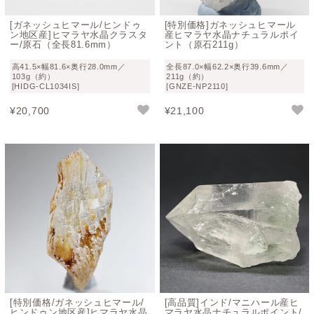
[ガネッシュヒマール/ヒンドゥ
[特別価格]ガネッシュヒマール
ン地区産]ヒマラヤ水晶クラスタ
産ヒマラヤ水晶ナチュラルポイ
ー/原石（全長81.6mm）
ント（原石211g）
高41.5×幅81.6×奥行28.0mm／
全長87.0×幅62.2×奥行39.6mm／
103g（約）
211g（約）
[HIDG-CL1034IS]
[GNZE-NP2110]
¥
20,700
¥
21,100
[特別価格/ガネッシュヒマール/
[高品質]インド/マニハール産ヒ
ヒンドゥン地区産]ヒマラヤ水晶
マラヤ水晶ナチュラルポイント/