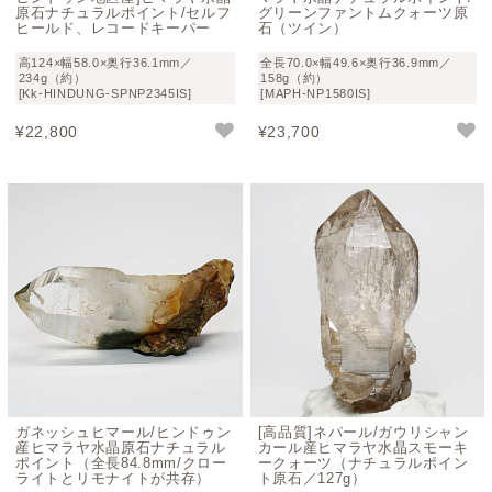
原石ナチュラルポイント/セルフ
グリーンファントムクォーツ原
ヒールド、レコードキーパー
石（ツイン）
高124×幅58.0×奥行36.1mm／
全長70.0×幅49.6×奥行36.9mm／
234g（約）
158g（約）
[Kk-HINDUNG-SPNP2345IS]
[MAPH-NP1580IS]
¥
22,800
¥
23,700
ガネッシュヒマール/ヒンドゥン
[高品質]ネパール/ガウリシャン
産ヒマラヤ水晶原石ナチュラル
カール産ヒマラヤ水晶スモーキ
ポイント（全長84.8mm/クロー
ークォーツ（ナチュラルポイン
ライトとリモナイトが共存）
ト原石／127g）