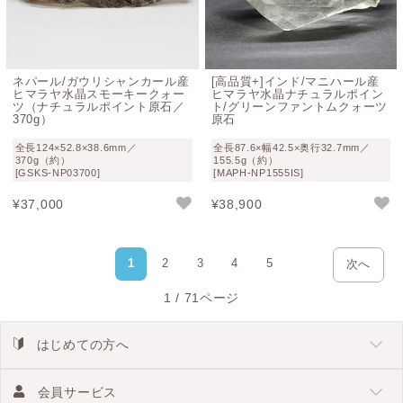
ネパール/ガウリシャンカール産
[高品質+]インド/マニハール産
ヒマラヤ水晶スモーキークォー
ヒマラヤ水晶ナチュラルポイン
ツ（ナチュラルポイント原石／
ト/グリーンファントムクォーツ
370g）
原石
全長124×52.8×38.6mm／
全長87.6×幅42.5×奥行32.7mm／
370g（約）
155.5g（約）
[GSKS-NP03700]
[MAPH-NP1555IS]
¥
37,000
¥
38,900
1
2
3
4
5
次へ
1 / 71ページ
はじめての方へ
会員サービス