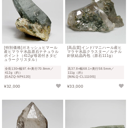
[特別価格]ガネッシュヒマール
[高品質]インド/マニハール産ヒ
産ヒマラヤ水晶原石ナチュラル
マラヤ水晶クラスター／ルチル
ポイント（412g/母岩付きタビ
針状結晶内包（原石111g）
ュラークリスタル）
全長130×幅97.4×奥行70.8mm／
高37.8×幅68.1×奥行58.5mm／
412g（約）
111g（約）
[GAZQ-NP4120]
[MALQ-CL1110IS]
¥
32,000
¥
33,000