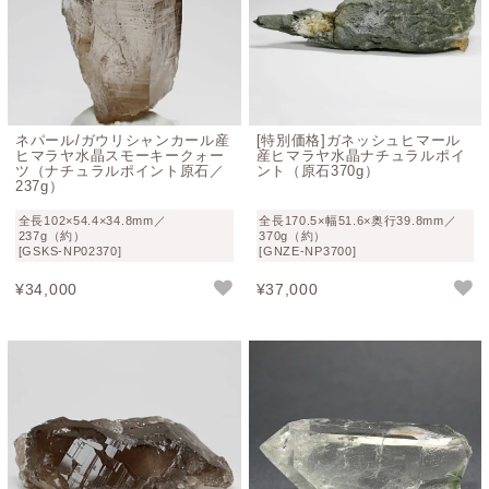
ネパール/ガウリシャンカール産
[特別価格]ガネッシュヒマール
ヒマラヤ水晶スモーキークォー
産ヒマラヤ水晶ナチュラルポイ
ツ（ナチュラルポイント原石／
ント（原石370g）
237g）
全長102×54.4×34.8mm／
全長170.5×幅51.6×奥行39.8mm／
237g（約）
370g（約）
[GSKS-NP02370]
[GNZE-NP3700]
¥
34,000
¥
37,000