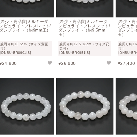
ダンビュライト原石は大きな原石がほとんど見つからないため
は非常に希少価値が上がります。
もちろん品質も重要ですが、
は玉の大きさの重要性は、他の天然石とは一線を画すほど希少
[希少・高品質]ミルキーダ
[希少・高品質]ミルキーダ
[希少・高
ンビュライトブレスレット/
ンビュライトブレスレット/
ンビュラ
ダンブライト（約9mm玉）
ダンブライト（約9.5mm
ダンブライ
ダンビュライトのスピリチュアル効果や意味合
玉）
玉）
腕周り約16.5cm（サイズ変更
腕周り約17.5-18cm（サイズ変
腕周り約16
ダンビュライトの石言葉
： 水晶を超える浄化力・固定観念か
可）
更可）
可）
[DNBU-BR0901IS]
[DNBU-BR0951IS]
[DNBU-BR0
調整・癒し
¥
24,800
¥
26,900
¥
27,400
「理性の石」
とも云われるダンビュライトのヒーリングパワー
影響を受けた心を浄化し純粋な波動との調和をもたらす
。そし
誘い高次元の存在とのコミュニケーションをサポートとなる石
精神や感情面に対して強い癒しの効果を持つ
と云われており、
持ち主を護ってくれるとされているそうです。
一説によればこの石と同調することにより、
水晶の1000倍以
す。そのため、スピリチュアルガイドやマスター達との遭遇を
テムとされているそうです。（近年大人気の新しいヒーリング
呼ばれており、体内に燃えるような電流が流れ活性化させると