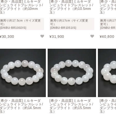
[希少・高品質]ミルキーダ
[希少・高品質]ミルキーダ
[希少・高
固定観念から心を解き放ち全ての出来事が自身の学びであるこ
ンビュライトブレスレット/
ンビュライトブレスレット/
ンビュラ
ダンブライト（約10mm
ダンブライト（約10.5mm
ダンブライ
えられています。
玉）
玉）
玉）
腕周り約17.5cm（サイズ変更
腕周り約17cm（サイズ変更
腕周り約17
※パワーストーン・ヒーリング効果については諸説ある点や科
可）
可）
更可）
お迎えくださいませ。
[DNBU-BR1002IS]
[DNBU-BR1051IS]
[DNBU-BR1
鉱物的にもスピリチュアル的にも、とても興味深いダンビュラ
¥
30,300
¥
31,900
¥
40,800
ませ。
ダンビュライトの浄化方法
セージによる燻蒸、日光浴、月光浴、水晶による浄化、流水に
鉱物としてのダンビュライト概要
名称
ダンビュライト（ダンブライト）
[希少・高品質]ミルキーダ
[希少・高品質]ミルキーダ
[希少・高
英語名
Danburite
ンビュライトブレスレット/
ンビュライトブレスレット/
ンビュラ
ダンブライト（約14.5mm
ダンブライト（約15.5mm
ダンブライ
玉）
玉）
玉）
和名
だんぶり石