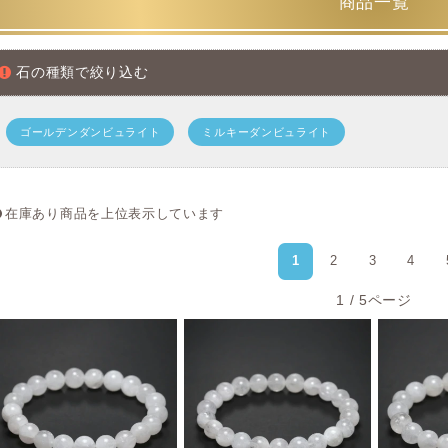
商品一覧
石の種類で絞り込む
＜ダンブライトの品質＞水晶のように透明な原石か
様々
ゴールデンダンビュライト
ミルキーダンビュライト
宝石級のダンブライトの場合ですとダイヤモンドのように透明
美しい結晶が存在しますが、そういった品質は非常に少なく価
天然石ブレスレットの場合ですと品質高い透明質から、ほのか
在庫あり商品を上位表示しています
ー色を帯びたタイプまであり、ご予算と好みによって身に着け
1
2
3
4
品質差はあれど、どれも基本的に原石の絶対数が少ないダンビ
が高く、流通も少ない傾向にあります。
1 / 5ページ
大きな原石がほとんど無いため、大玉ブレスレット
品質としては透明度の高い結晶の方が希少性が高いですが、もうひ
られます。