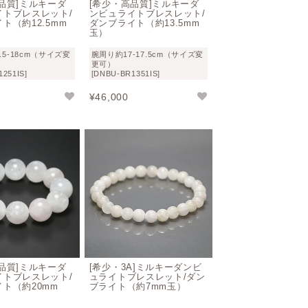
品質]ミルキーダ
[希少・高品質]ミルキーダ
とに気づくきっかけを与えてくれるとも伝
イトブレスレット/
ンビュライトブレスレット/
ト（約12.5mm
ダンブライト（約13.5mm
玉）
.5-18cm（サイズ変
腕周り約17-17.5cm（サイズ変
学的根拠の証明ができない点をご理解の上
更可）
251IS]
[DNBU-BR1351IS]
イトブレスレットを是非お楽しみください
¥
46,000
よる浄化など
品質]ミルキーダ
[希少・3A]ミルキーダンビ
イトブレスレット/
ュライトブレスレット/ダン
ト（約20mm
ブライト（約7mm玉）