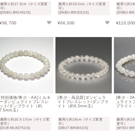
腕周り約17.5cm（サイズ変更
腕周り約18.5cm（サイズ変更
腕周り約1
可）
可）
可）
モース硬度
7～7.5
[DNBU-BR1451IS]
[DNBU-BR1551IS]
[DNBU-BR2
化学組成
Ca[B2Si2O8]
¥
56,700
¥
66,500
¥
110,00
比重
3.00
結晶系
斜方晶系
[特別価格/希少・AA]ミルキ
[希少・高品質]ダンビュラ
[希少・3
ーダンビュライトブレスレ
イトブレスレット/ダンブラ
ュライト
ット/ダンブライト（約
イト（約6.5mm玉）
ブライト（
7.5mm玉）
腕周り約16.5-17cm（サイズ変
腕周り約16cm（サイズ変更
腕周り約16
更可）
可）
更可）
[DUB-MLK0751IS]
[DBUT-BR0651IS]
[MYDU-BR