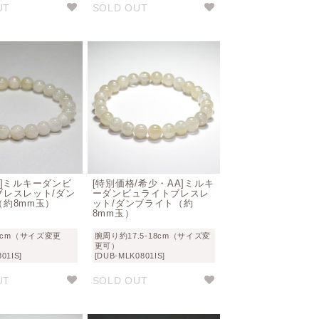
UT
SOLD OUT
A]ミルキーダンビ
[特別価格/希少・AA]ミルキ
ブレスレット/ダン
ーダンビュライトブレスレ
（約8mm玉）
ット/ダンブライト（約
8mm玉）
7cm（サイズ変更
腕周り約17.5-18cm（サイズ変
更可）
01IS]
[DUB-MLK0801IS]
UT
SOLD OUT