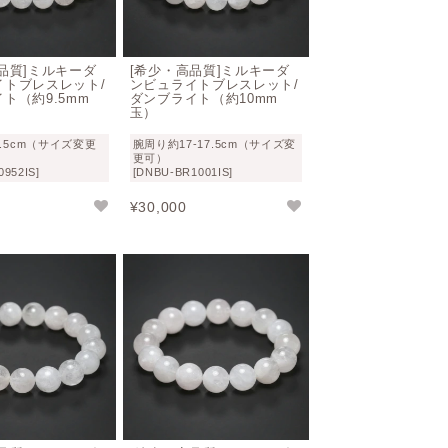
、大きなビーズで作製されたブレスレット
ことダンビュライトブレスレットに関して
なものとなります。
品質]ミルキーダ
[希少・高品質]ミルキーダ
イトブレスレット/
ンビュライトブレスレット/
ト（約9.5mm
ダンブライト（約10mm
い
玉）
.5cm（サイズ変更
腕周り約17-17.5cm（サイズ変
ら心を解き放つ・調和・安定・バランスの
更可）
952IS]
[DNBU-BR1001IS]
¥
30,000
は非常に強く、
ネガティブなエネルギーに
て、瞑想に用いれば精神を静寂な世界へと
とされています。
ダンブライトの波動が光で包み込むように
上もの浄化力
を体験できると言われていま
よりクリアーな状態で体験する重要なアイ
ストーンの中では「アグニ・ゴールド」と
も云われています）