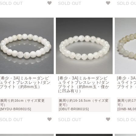
SOLD OUT
SOLD OUT
SOLD O
[希少・3A]ミルキーダンビ
[希少・3A]ミルキーダンビ
[希少・3
ュライトブレスレット/ダン
ュライトブレスレット/ダン
ュライト
ブライト（約8mm玉）
ブライト（約8mm玉・僅か
ブライト
に凹み有り）
腕周り約16cm（サイズ変更
腕周り約16-16.5cm（サイズ変
腕周り約1
可）
更可）
可）
[MYDU-BR0801IS]
[DBUT-BR0801IS]
[DNB-ML08
SOLD OUT
SOLD OUT
SOLD O