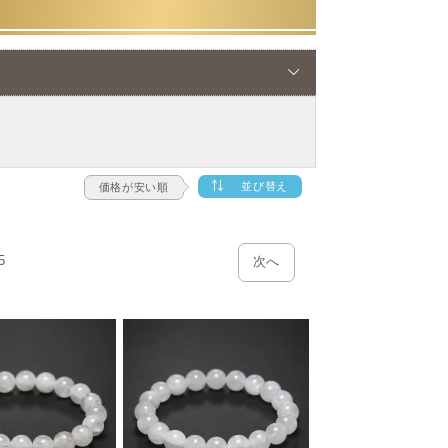
ら、ピンクやミルキーカラーなど
度が高く、光沢感と艶のある水晶のように
格も飛び抜けて高価です。
並び替え
価格が安い順
にピンク色やイエロー、ホワイトやミルキ
られています。
5
次へ
ュライト（ダンブライト）ですから希少性
は最も希少となります
とつの希少性として “大きさ” が挙げ