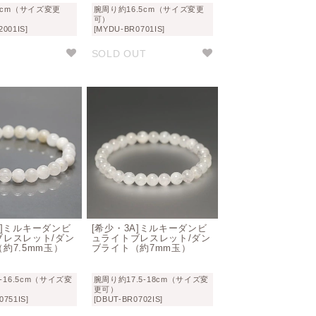
8cm（サイズ変更
腕周り約16.5cm（サイズ変更
可）
001IS]
[MYDU-BR0701IS]
0
SOLD OUT
A]ミルキーダンビ
[希少・3A]ミルキーダンビ
ブレスレット/ダン
ュライトブレスレット/ダン
約7.5mm玉）
ブライト（約7mm玉）
-16.5cm（サイズ変
腕周り約17.5-18cm（サイズ変
更可）
0751IS]
[DBUT-BR0702IS]