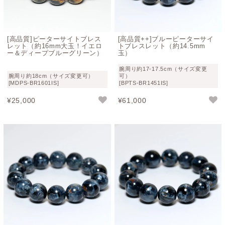
ピーターサイト鉱物概要
名称
クロシドライトアゲート（ピーターサイト）
[高品質]ピーターサイトブレス
[高品質++]ブルーピーターサイ
英語名
Crocidolite Agete（Pietersite）
レット（約16mm大玉！イエロ
トブレスレット（約14.5mm
ー＆ディープブルーグリーン）
玉）
和名
角閃石（かくせんせき）
腕周り約17-17.5cm（サイズ変更
腕周り約18cm（サイズ変更可）
可）
[MDPS-BR1601IS]
[BPTS-BR1451IS]
成分
NaFe(SiO3)2＋混合物
¥
25,000
¥
61,000
モース
6.5～7
硬度
結晶系
単斜晶系（結晶繊維の部分）
ピーターサイトブレスレットの意味やパワ
ーストーン効果
嵐の石という別名とは裏腹に、道に迷わないよう混乱や困