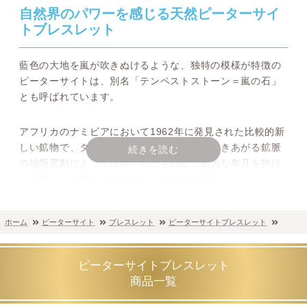
自然界のパワーを感じる天然ピーターサイ
トブレスレット
藍色の大地を嵐が吹きぬけるような、独特の模様が特徴の
ピーターサイトは、別名「テンペストストーン＝嵐の石」
とも呼ばれています。
アフリカのナミビアにおいて1962年に発見された比較的新
しい鉱物で、タイガーアイやホークアイができあがる鉱脈
続きを読む
の地殻変動によって粉砕されたものが、膨大な年月を掛け
て石英により自然に接合されてできた鉱物です。
ブルー系の高品質ピーターサイトはナミビアで産出される
ことが多く、中国で採掘されるものは比較的黄～褐色系が
ホーム
ピーターサイト
ブレスレット
ピーターサイトブレスレット
多い傾向にあります。
成分的にはタイガーアイと同じクロシドライトを主成分と
ピーターサイトブレスレット
したクロシドライトアゲートですが、再結合される地中の
商品一覧
時間経過が違うことで青→黄→赤と変化していきます。ま