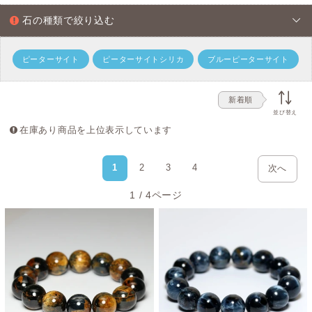
た、色の変化が途中で止まることで中間色が生まれます。
石の種類で絞り込む
その見た目はタイガーアイとはまったく異なり、まるで油
絵のような風合いを楽しむことができます。中にはシャッ
トヤンシー(キャッツアイ効果)が見られるものも存在しま
ピーターサイト
ピーターサイトシリカ
ブルーピーターサイト
す。
新着順
並び替え
高品質のピーターサイトブレスレットを可能な
在庫あり商品を上位表示しています
限りお求めやすく
ピーターサイトは上記で説明した形成過程の関係上、タイ
1
2
3
4
次へ
ガーアイよりも高額取引されている天然石ですが、インフ
ォニックでは高品質でありながら限界まで抑えた価格でご
1 / 4ページ
提供しています。
タイガーアイ好きの方で、まだピーターサイトをお迎えし
たことが無い方にもおすすめです。
自然界の神秘をぜひご堪能くださいませ。