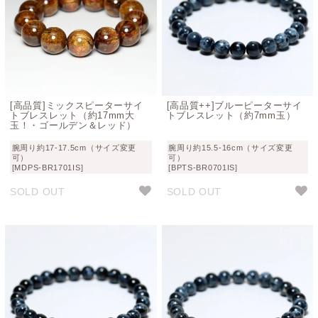
[高品質]ミックスピーターサイ
[高品質++]ブルーピーターサイ
トブレスレット（約17mm大
トブレスレット（約7mm玉）
玉！・ゴールデン＆レッド）
腕周り約17-17.5cm（サイズ変更
腕周り約15.5-16cm（サイズ変更
可）
可）
[MDPS-BR1701IS]
[BPTS-BR0701IS]
SOLD OUT
SOLD OUT