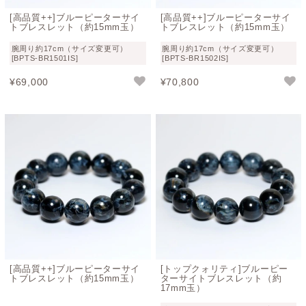
惑を鎮めるヒーリング効果をもっている石と云われていま
す。
[高品質++]ブルーピーターサイ
[高品質++]ブルーピーターサイ
トブレスレット（約15mm玉）
トブレスレット（約15mm玉）
自身を見失ったり、孤独を感じたり、不安と闘わなければ
腕周り約17cm（サイズ変更可）
腕周り約17cm（サイズ変更可）
ならない方のお守りのように身に着けるブレスレットとし
[BPTS-BR1501IS]
[BPTS-BR1502IS]
て人気があります。
¥
69,000
¥
70,800
また、自身が安定することにより、周りに対しても等しく
愛することができるようになると云われています。
人それぞれ感じ方は違うと思いますが、過酷な自然環境の
中で長い年月を掛けて変化しながら出来上がったピーター
サイトを眺めていると、“ブレない勇気” をもらえるような
気がします。
[高品質++]ブルーピーターサイ
[トップクォリティ]ブルーピー
トブレスレット（約15mm玉）
ターサイトブレスレット（約
17mm玉）