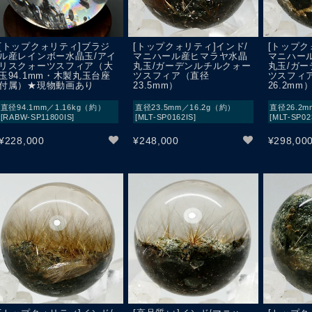
[トップクォリティ]ブラジ
[トップクォリティ]インド/
[トップク
ル産レインボー水晶玉/アイ
マニハール産ヒマラヤ水晶
マニハー
リスクォーツスフィア（大
丸玉/ガーデンルチルクォー
丸玉/ガ
玉94.1mm・木製丸玉台座
ツスフィア（直径
ツスフィ
付属）★現物動画あり
23.5mm）
26.2mm
直径94.1mm／1.16kg（約）
直径23.5mm／16.2g（約）
直径26.2m
[RABW-SP11800IS]
[MLT-SP0162IS]
[MLT-SP02
¥
228,000
¥
248,000
¥
298,00