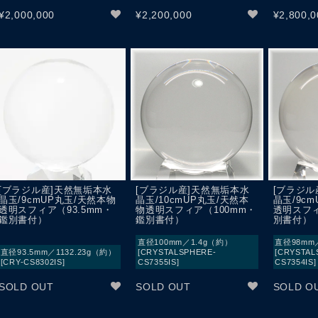
¥
2,000,000
¥
2,200,000
¥
2,800,0
[ブラジル産]天然無垢本水
[ブラジル産]天然無垢本水
[ブラジル
晶玉/9cmUP丸玉/天然本物
晶玉/10cmUP丸玉/天然本
晶玉/9c
透明スフィア（93.5mm・
物透明スフィア（100mm・
透明スフィ
鑑別書付）
鑑別書付）
別書付）
直径100mm／1.4g（約）
直径98mm
直径93.5mm／1132.23g（約）
[CRYSTALSPHERE-
[CRYSTAL
[CRY-CS8302IS]
CS7355IS]
CS7354IS]
SOLD OUT
SOLD OUT
SOLD O