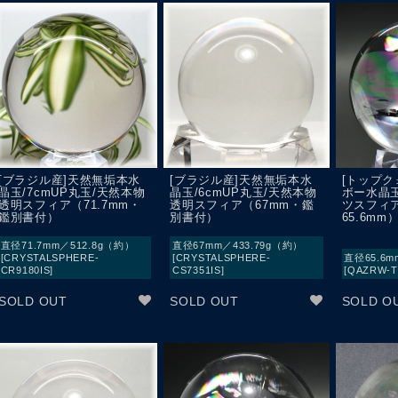
[ブラジル産]天然無垢本水
[ブラジル産]天然無垢本水
[トップク
晶玉/7cmUP丸玉/天然本物
晶玉/6cmUP丸玉/天然本物
ボー水晶
透明スフィア（71.7mm・
透明スフィア（67mm・鑑
ツスフィ
鑑別書付）
別書付）
65.6m
直径71.7mm／512.8g（約）
直径67mm／433.79g（約）
[CRYSTALSPHERE-
[CRYSTALSPHERE-
直径65.6m
CR9180IS]
CS7351IS]
[QAZRW-T
SOLD OUT
SOLD OUT
SOLD O