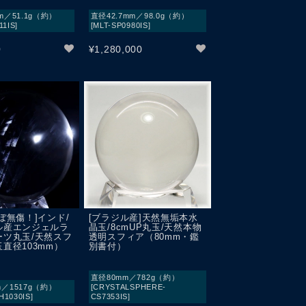
m／51.1g（約）
直径42.7mm／98.0g（約）
11IS]
[MLT-SP0980IS]
0
¥
1,280,000
ぼ無傷！]インド/
[ブラジル産]天然無垢本水
ル産エンジェルラ
晶玉/8cmUP丸玉/天然本物
ーツ丸玉/天然スフ
透明スフィア（80mm・鑑
直径103mm）
別書付）
直径80mm／782g（約）
m／1517g（約）
[CRYSTALSPHERE-
H1030IS]
CS7353IS]