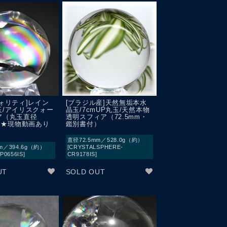
ォリティ]レイン
[ブラジル産]天然無垢本水
玉/アイリスクォー
晶玉/7cmUP丸玉/天然本物
ア（丸玉直径
透明スフィア（72.5mm・
m）★現物動画あり
鑑別書付）
直径72.5mm／528.0g（約）
m／394.6g（約）
[CRYSTALSPHERE-
P0656IS]
CR9178IS]
UT
SOLD OUT