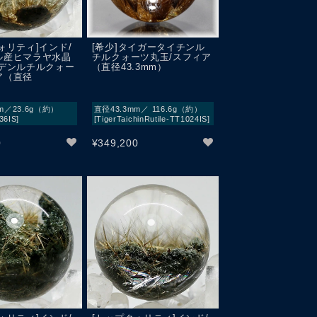
ォリティ]インド/
[希少]タイガータイチンル
ル産ヒマラヤ水晶
チルクォーツ丸玉/スフィア
ーデンルチルクォー
（直径43.3mm）
ア（直径
）
m／23.6g（約）
直径43.3mm／ 116.6g（約）
36IS]
[TigerTaichinRutile-TT1024IS]
0
¥
349,200