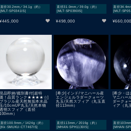
直径30.2mm／34.1g（約）
直径31.0mm／39.0g（約）
直径34.4m
[MLT-SP0341IS]
[MLT-SP0390IS]
[MLT-SP05
¥
445,000
¥
498,000
¥
660,00
現品即納/鑑別書付[超特
[希少]インド/マニハール産
[希少・ほ
価！品質ランク★★★★☆]
エンジェルラダークォーツ
マニハー
ブラジル産天然無垢本水晶
丸玉/天然スフィア（丸玉直
ダークォ
玉/10cmUP丸玉/天然本物
径113mm）
ィア（丸玉
透明スフィア（直径
100mm）
直径100.9mm／1424g（約）
直径113mm／2016g（約）
直径103m
[Kk-SMUKU-CT7467IS]
[MHAN-SPH1130IS]
[MHAN-SP