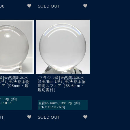
00
SOLD OUT
産]天然無垢本水
[ブラジル産]天然無垢本水
mUP丸玉/天然本物
晶玉/6cmUP丸玉/天然本物
ア（98mm・鑑
透明スフィア（65.6mm・
鑑別書付）
／1.3g（約）
SPHERE-
直径65.6mm／391.2g（約）
[CRY-CR9176IS]
UT
SOLD OUT