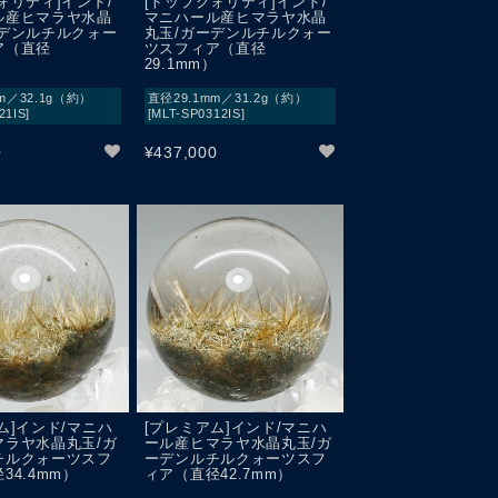
ォリティ]インド/
[トップクォリティ]インド/
ル産ヒマラヤ水晶
マニハール産ヒマラヤ水晶
ーデンルチルクォー
丸玉/ガーデンルチルクォー
ア（直径
ツスフィア（直径
）
29.1mm）
m／32.1g（約）
直径29.1mm／31.2g（約）
21IS]
[MLT-SP0312IS]
0
¥
437,000
ム]インド/マニハ
[プレミアム]インド/マニハ
マラヤ水晶丸玉/ガ
ール産ヒマラヤ水晶丸玉/ガ
チルクォーツスフ
ーデンルチルクォーツスフ
34.4mm）
ィア（直径42.7mm）