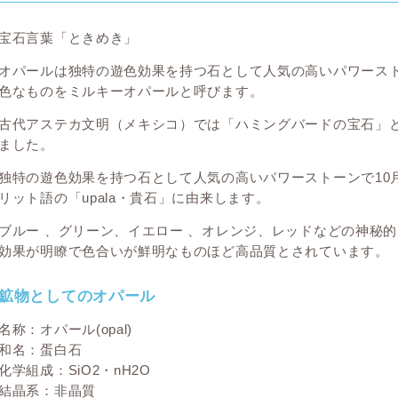
宝石言葉「ときめき」
オパールは独特の遊色効果を持つ石として人気の高いパワースト
色なものをミルキーオパールと呼びます。
古代アステカ文明（メキシコ）では「ハミングバードの宝石」
ました。
独特の遊色効果を持つ石として人気の高いパワーストーンで10
リット語の「upala・貴石」に由来します。
ブルー 、グリーン、イエロー 、オレンジ、レッドなどの神秘
効果が明瞭で色合いが鮮明なものほど高品質とされています。
鉱物としてのオパール
名称：オパール(opal)
和名：蛋白石
化学組成：SiO2・nH2O
結晶系：非晶質