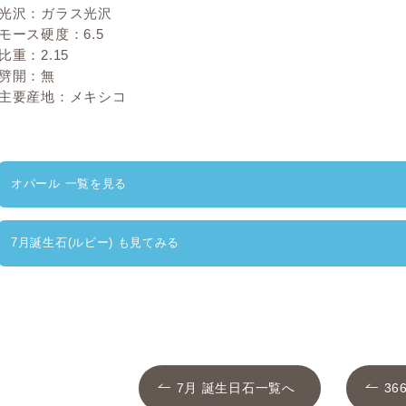
光沢：ガラス光沢
モース硬度：6.5
比重：2.15
劈開：無
主要産地：メキシコ
オパール 一覧を見る
7月誕生石(ルビー) も見てみる
7月 誕生日石一覧へ
3