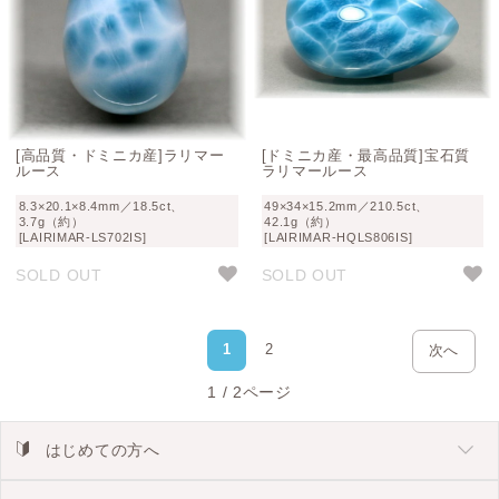
[高品質・ドミニカ産]ラリマー
[ドミニカ産・最高品質]宝石質
ルース
ラリマールース
8.3×20.1×8.4mm／18.5ct、
49×34×15.2mm／210.5ct、
3.7g（約）
42.1g（約）
[LAIRIMAR-LS702IS]
[LAIRIMAR-HQLS806IS]
SOLD OUT
SOLD OUT
1
2
次へ
1 / 2ページ
はじめての方へ