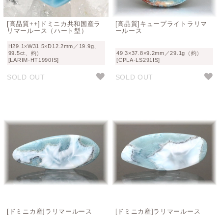
[高品質++]ドミニカ共和国産ラ
[高品質]キュープライトラリマ
リマールース（ハート型）
ールース
H29.1×W31.5×D12.2mm／19.9g、
99.5ct、約）
49.3×37.8×9.2mm／29.1g（約）
[LARIM-HT1990IS]
[CPLA-LS291IS]
SOLD OUT
SOLD OUT
[ドミニカ産]ラリマールース
[ドミニカ産]ラリマールース