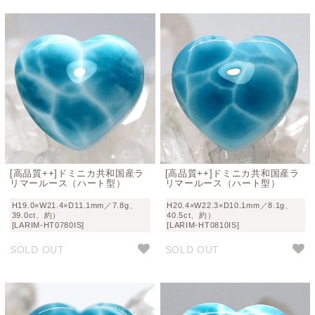
[高品質++]ドミニカ共和国産ラ
[高品質++]ドミニカ共和国産ラ
リマールース（ハート型）
リマールース（ハート型）
H19.0×W21.4×D11.1mm／7.8g、
H20.4×W22.3×D10.1mm／8.1g、
39.0ct、約）
40.5ct、約）
[LARIM-HT0780IS]
[LARIM-HT0810IS]
SOLD OUT
SOLD OUT