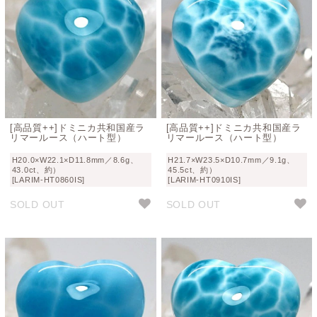
[高品質++]ドミニカ共和国産ラ
[高品質++]ドミニカ共和国産ラ
リマールース（ハート型）
リマールース（ハート型）
H20.0×W22.1×D11.8mm／8.6g、
H21.7×W23.5×D10.7mm／9.1g、
43.0ct、約）
45.5ct、約）
[LARIM-HT0860IS]
[LARIM-HT0910IS]
SOLD OUT
SOLD OUT