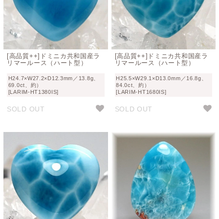
[高品質++]ドミニカ共和国産ラ
[高品質++]ドミニカ共和国産ラ
リマールース（ハート型）
リマールース（ハート型）
H24.7×W27.2×D12.3mm／13.8g、
H25.5×W29.1×D13.0mm／16.8g、
69.0ct、約）
84.0ct、約）
[LARIM-HT1380IS]
[LARIM-HT1680IS]
SOLD OUT
SOLD OUT