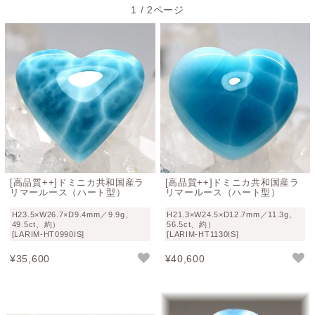
1 / 2ページ
[高品質++]ドミニカ共和国産ラ
[高品質++]ドミニカ共和国産ラ
リマールース（ハート型）
リマールース（ハート型）
H23.5×W26.7×D9.4mm／9.9g、
H21.3×W24.5×D12.7mm／11.3g、
49.5ct、約）
56.5ct、約）
[LARIM-HT0990IS]
[LARIM-HT1130IS]
¥
35,600
¥
40,600