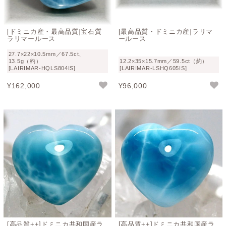
[ドミニカ産・最高品質]宝石質
[最高品質・ドミニカ産]ラリマ
ラリマールース
ールース
27.7×22×10.5mm／67.5ct、
13.5g（約）
12.2×35×15.7mm／59.5ct（約）
[LAIRIMAR-HQLS804IS]
[LAIRIMAR-LSHQ605IS]
¥
162,000
¥
96,000
[高品質++]ドミニカ共和国産ラ
[高品質++]ドミニカ共和国産ラ