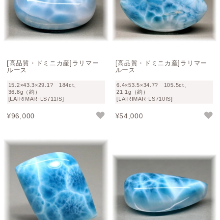
[高品質・ドミニカ産]ラリマー
[高品質・ドミニカ産]ラリマー
ルース
ルース
15.2×43.3×29.1? 184ct、
6.4×53.5×34.7? 105.5ct、
36.8g（約）
21.1g（約）
[LAIRIMAR-LS711IS]
[LAIRIMAR-LS710IS]
¥
96,000
¥
54,000