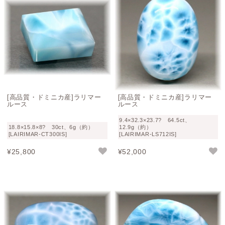
[高品質・ドミニカ産]ラリマー
[高品質・ドミニカ産]ラリマー
ルース
ルース
9.4×32.3×23.7? 64.5ct、
18.8×15.8×8? 30ct、6g（約）
12.9g（約）
[LAIRIMAR-CT300IS]
[LAIRIMAR-LS712IS]
¥
25,800
¥
52,000