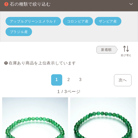
石の種類で絞り込む
エメラルドブレスレットにおける品質と本
質的な価値
アップルグリーンエメラルド
コロンビア産
ザンビア産
エメラルドは、鮮やかなグリーンと透明感を備えた宝石と
ブラジル産
して広く知られておりますが、実際の鉱物としては透明度
の高い結晶だけでなく、不透明から半透明のものまで幅広
新着順
い表情を持って産出されるベリル系の天然石です。
並び替え
また、エメラルドは鉱物特性上、内部に黒色鉱物や亀裂状
在庫あり商品を上位表示しています
のインクルージョンを含みやすい天然石として知られてお
ります。
1
2
3
次へ
一般的な宝石ルースでは透明度の高い部分のみを選別して
1 / 3ページ
カットするため、内包物は目立ちにくく仕上げられます。
一方でブレスレットは丸玉として加工する都合上、発色や
透明感、粒揃いを保ちながら内包物の少ない粒を揃えるこ
とが難しい特徴がございます。
ブレスレットに用いられるエメラルドは、
宝石ルースのよ
うな極めて高い透明度とクオリティを追求するというより