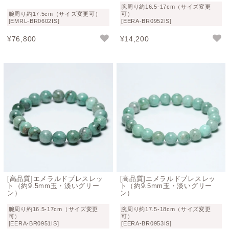
穏やかなケアを心がけてご使用ください。
腕周り約16.5-17cm（サイズ変更
腕周り約17.5cm（サイズ変更可）
可）
[EMRL-BR0602IS]
[EERA-BR0952IS]
エメラルド鉱物概要
¥
76,800
¥
14,200
名称
エメラルド
英語名
Emerald
和名
翠玉（すいぎょく）、緑玉（りょくぎょく）
成分
Be3Al2Si6O18
モース
7.5～8
硬度
比重
2.6～2.8
[高品質]エメラルドブレスレッ
[高品質]エメラルドブレスレッ
ト（約9.5mm玉・淡いグリー
ト（約9.5mm玉・淡いグリー
結晶系
六方晶系
ン）
ン）
原産地
コロンビア、ブラジル、ザンビア、ロシア、ジ
腕周り約16.5-17cm（サイズ変更
腕周り約17.5-18cm（サイズ変更
可）
可）
ンバブエなど
[EERA-BR0951IS]
[EERA-BR0953IS]