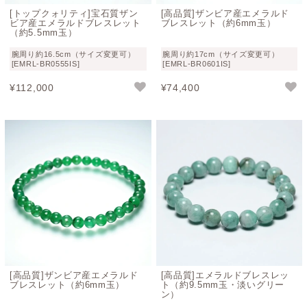
[トップクォリティ]宝石質ザン
[高品質]ザンビア産エメラルド
絶世の美女クレオパトラが専用鉱山を持つほどこよなく愛
ビア産エメラルドブレスレット
ブレスレット（約6mm玉）
（約5.5mm玉）
しコレクションしていた宝石としても有名です。
腕周り約16.5cm（サイズ変更可）
腕周り約17cm（サイズ変更可）
色彩学の観点からも、グリーン色は目に優しく、心を落ち
[EMRL-BR0555IS]
[EMRL-BR0601IS]
着かせ安定させる効果があるとされています。エメラルド
¥
112,000
¥
74,400
のグリーンを身に着け、眺めることが心の安定につながる
というのは、スピリチュアルの観点以外でも信憑性がある
のかもしれませんね。
エメラルドブレスレットの浄化方法
エメラルドは繊細な性質を持つため、やさしい浄化方法が
適しています。特に月光浴やクォーツ（水晶）を用いた浄
化は、石への負担が少なく安心して行える方法としておす
すめです。
一方で熱や急激な環境変化には弱い特性があるため、長時
[高品質]ザンビア産エメラルド
[高品質]エメラルドブレスレッ
間の直射日光による太陽光浄化は避けていただくことが望
ブレスレット（約6mm玉）
ト（約9.5mm玉・淡いグリー
ン）
ましいです。石の美しさと安定した状態を保つためにも、