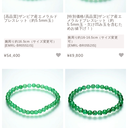
ブレスレットとしても素敵です。
当店インフォニックでは、その中でも色味や質感のバラン
[高品質]ザンビア産エメラルド
[特別価格/高品質]ザンビア産エ
ブレスレット（約5.5mm玉）
メラルドブレスレット（約
スに優れたエメラルドを厳選し、天然石としての魅力を損
5.5mm玉・欠け凹み玉を含むた
なわない形でご紹介しておりますので、ぜひ実物の表情も
めお値下げ！）
あわせてご覧いただければ幸いです。
腕周り約16-16.5cm（サイズ変更
腕周り約16.5cm（サイズ変更可）
可）
[EMRL-BR0551IS]
[EMRL-BR0552IS]
パワーストーンとしてのエメラルドブレス
¥
54,400
¥
49,800
レットの意味やスピリチュアル効果
エメラルドの石言葉
： 調和・慈愛・治癒・人間関係・幸
せな結婚・邪気祓い・ストレス解消
5月の誕生石でもあるエメラルドは、非常にヒーリング効果
が高いパワーストーンと云われており、感情を安定させバ
ランスを保ってくれる “生命と再生” を象徴する天然石とさ
れています。
また、“愛と幸福” を象徴するほど愛情の強い石としても有
名で、恋愛成就や結婚のお守りとしても人気があります。