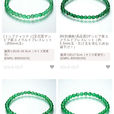
[トップクォリティ]宝石質ザン
[特別価格/高品質]ザンビア産エ
ビア産エメラルドブレスレット
メラルドブレスレット（約
（約5mm玉）
5.5mm玉・欠け玉を含むためお
値下げ！）
腕周り約16-16.5cm（サイズ変更
可）
腕周り約17.5cm（サイズ変更可）
[EMRL-BR0502IS]
[EMRL-BR0553IS]
SOLD OUT
SOLD OUT