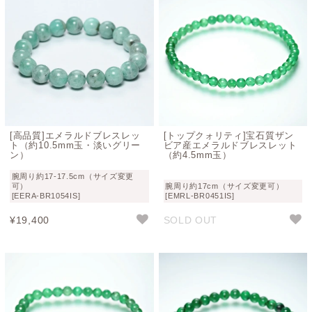
[高品質]エメラルドブレスレッ
[トップクォリティ]宝石質ザン
ト（約10.5mm玉・淡いグリー
ビア産エメラルドブレスレット
ン）
（約4.5mm玉）
腕周り約17-17.5cm（サイズ変更
可）
腕周り約17cm（サイズ変更可）
[EERA-BR1054IS]
[EMRL-BR0451IS]
¥
19,400
SOLD OUT