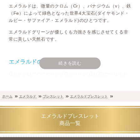
エメラルドは、微量のクロム（Cr）、バナジウム（v）、鉄
（Fe）によって緑色となった世界4大宝石(ダイヤモンド・
ルビー・サファイア・エメラルド)のひとつです。
エメラルドグリーンが優しくも力強さを感じさせてくる非
常に美しい天然石です。
エメラルドの品質や値段について
続きを読む
成分的にはアクアマリンと同じベリル(緑柱石)の一種です
が、エメラルドの結晶は大きくならず、インクルージョン
も多く含まれる傾向にあるため、透明度が高く発色の良い
エメラルドの市場価値は非常に上がります。
ホーム
エメラルド
ブレスレット
エメラルドブレスレット
エメラルドは市場価格が上がり続けている希少石のひとつ
で、高品質となれば非常に産出量が少なく、大きな鉱物や
エメラルドブレスレット
結晶となれば希少価値はダイヤモンドをも上回るものも存
商品一覧
在します。