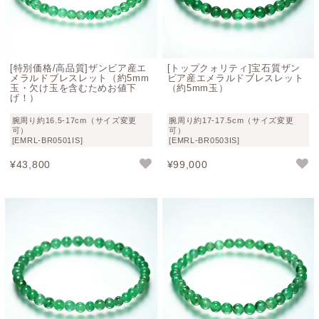
も、鉱物としての風合いや内包物を含んだ自然な表情を活
かし、身近に楽しめるアクセサリーとして身に着けること
が一般的です。
[特別価格/高品質]ザンビア産エ
[トップクォリティ]宝石質ザン
メラルドブレスレット（約5mm
ビア産エメラルドブレスレット
宝石級のエメラルドでブレスレットを作製した
玉・欠け玉を含むためお値下
（約5mm玉）
げ！）
場合
腕周り約16.5-17cm（サイズ変更
腕周り約17-17.5cm（サイズ変更
もし、インクルージョンが一切見受けられない、宝石品質
可）
可）
[EMRL-BR0501IS]
[EMRL-BR0503IS]
の透明なエメラルド結晶のみを用いてビーズ状に加工し、
ブレスレットとして必要な粒数を揃える場合、その希少性
¥
43,800
¥
99,000
と加工難易度から、現実的には極めて高額となり、実用的
な流通はほぼ成立しない領域に入ると考えられます。
そのため
エメラルドブレスレットは、いわゆる「完璧な宝
石」を身につけるというよりも、エメラルドという鉱物そ
のものが持つ魅力や象徴性を、日常の中で気軽に取り入れ
るための存在
として捉えることが自然かと思います。
また、エメラルドの「幸運、希望、生命、再生、夫婦愛」
といった、意味合いや想いを重ねて身に着けられる御守り