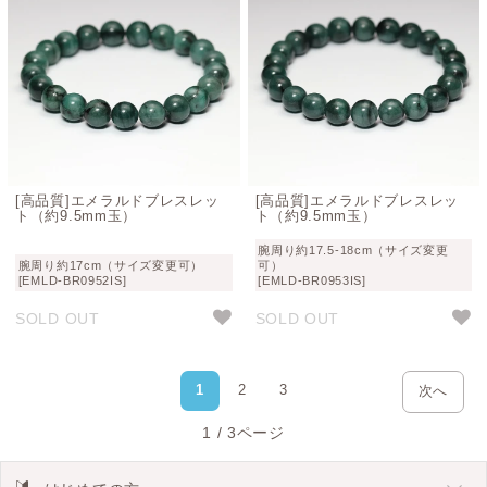
[高品質]エメラルドブレスレッ
[高品質]エメラルドブレスレッ
ト（約9.5mm玉）
ト（約9.5mm玉）
腕周り約17.5-18cm（サイズ変更
腕周り約17cm（サイズ変更可）
可）
[EMLD-BR0952IS]
[EMLD-BR0953IS]
SOLD OUT
SOLD OUT
1
2
3
次へ
1 / 3ページ